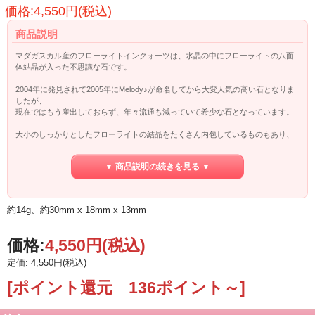
価格:4,550円(税込)
商品説明
マダガスカル産のフローライトインクォーツは、水晶の中にフローライトの八面
体結晶が入った不思議な石です。
2004年に発見されて2005年にMelody♪が命名してから大変人気の高い石となりま
したが、
現在ではもう産出しておらず、年々流通も減っていて希少な石となっています。
大小のしっかりとしたフローライトの結晶をたくさん内包しているものもあり、
透明感が高く、
ポリッシュされていることでまるで水のようにクリアでぷっくりとしています。
▼ 商品説明の続きを見る ▼
水入りのように見えるものもあり、それらはフローライトインクォーツの特徴の
ひとつでもある
逆格子空間(元々あったフローライトが成長過程で溶けて、フローライトの結晶型
約14g、約30mm x 18mm x 13mm
の空間だけが残ったもの)です。
一部、研磨の過程で表面に出た逆格子空間も見られます。
価格:
4,550円
(税込)
この逆格子空間とフローライトは「陰と陽」「女性性と男性性」、「虚と実」な
定価: 4,550円(税込)
どとして
バランスを保ち、そしてその統合を助けるのだそうです。
[ポイント還元 136ポイント～]
Melodyのクリスタルワークでは、惑星と繋がるワークなどに使用されるクリスタ
ルでもあります。