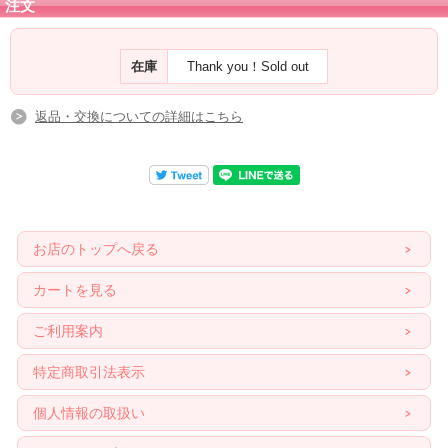
注文
またフローライトインクォーツは、カウンセラーに有益な石でもあります。
相手（または自分）の問題点を明確にしてくれるので、
在庫
Thank you！Sold out
クライアントの問題点を明確に知りたいときには、セラピストが持つのがお勧め
で、
セッション中、またはセッション後にクライアントに問題点を自分で受け取って
返品・交換についての詳細はこちら
もらいたい場合などには、
クライアントに持たせると良いです。
現世での問題点を明確にできるし、太陽系の惑星にも深く繋がっているので、
自分の（または相手）のスピリットの歴史を見ることもできると言われます。
どの星でどの体験をして今を生きているか、そのテーマを分かりやすくしてもく
れます。
お店のトップへ戻る
インスピレーションでグリッドを組んで、その前で瞑想してみるのもよいでしょ
う。
カートを見る
ご利用案内
特定商取引法表示
個人情報の取扱い