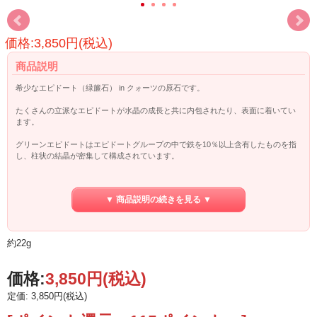
価格:3,850円(税込)
商品説明
希少なエピドート（緑簾石） in クォーツの原石です。
たくさんの立派なエピドートが水晶の成長と共に内包されたり、表面に着いてい
ます。
グリーンエピドートはエピドートグループの中で鉄を10％以上含有したものを指
し、柱状の結晶が密集して構成されています。
その様子からギリシャ語で「増加」という意味を持つ「epidosis」が語源になった
といわれており、和名では緑色の簾のようだということで「緑簾石（りょくれん
▼ 商品説明の続きを見る ▼
せき）」と呼ばれています。
生命力回復、 過去の感情・固定観念など古い縛りをリリース。
内分泌の不調を改善する、幸せな人生 創造性を高める、などと言われています。
約22g
価格:
3,850円
(税込)
定価: 3,850円(税込)