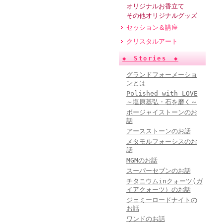
オリジナルお香立て
その他オリジナルグッズ
セッション＆講座
クリスタルアート
◆ Stories ◆
グランドフォーメーショ
ンとは
Polished with LOVE
～塩原基弘・石を磨く～
ボージャイストーンのお
話
アースストーンのお話
メタモルフォーシスのお
話
MGMのお話
スーパーセブンのお話
チタニウムinクォーツ(ガ
イアクォーツ）のお話
ジェミーロードナイトの
お話
ワンドのお話