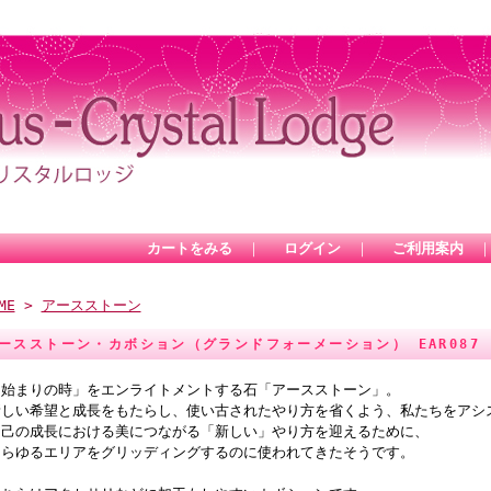
カートをみる
｜
ログイン
｜
ご利用案内
ME
>
アースストーン
ースストーン・カボション（グランドフォーメーション） EAR087
「始まりの時」をエンライトメントする石「アースストーン」。
新しい希望と成長をもたらし、使い古されたやり方を省くよう、私たちをアシ
自己の成長における美につながる「新しい」やり方を迎えるために、
あらゆるエリアをグリッディングするのに使われてきたそうです。