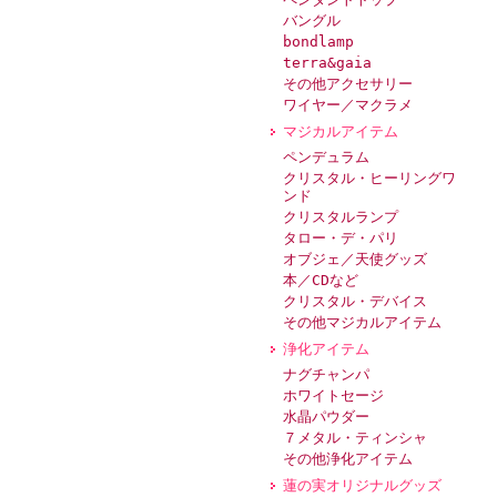
バングル
bondlamp
terra&gaia
その他アクセサリー
ワイヤー／マクラメ
マジカルアイテム
ペンデュラム
クリスタル・ヒーリングワ
ンド
クリスタルランプ
タロー・デ・パリ
オブジェ／天使グッズ
本／CDなど
クリスタル・デバイス
その他マジカルアイテム
浄化アイテム
ナグチャンパ
ホワイトセージ
水晶パウダー
７メタル・ティンシャ
その他浄化アイテム
蓮の実オリジナルグッズ