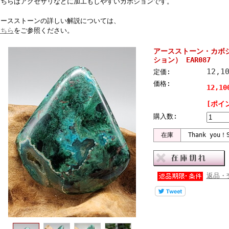
こちらはアクセサリなどに加工もしやすいカボションです。
アースストーンの詳しい解説については、
こちら
をご参照ください。
アースストーン・カボ
ション） EAR087
12,1
定価:
価格:
12,1
[ポイ
購入数:
在庫
Thank you！S
返品・