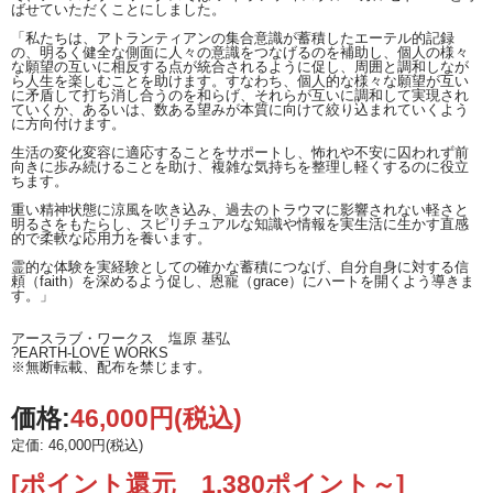
ばせていただくことにしました。
※ページ下部にも塩原氏がアトランティスブルーカルセドニーを磨いた時に受け
とった石からのリスニングメッセージをご紹介しています、ご参照ください。
「私たちは、アトランティアンの集合意識が蓄積したエーテル的記録
の、明るく健全な側面に人々の意識をつなげるのを補助し、個人の様々
な願望の互いに相反する点が統合されるように促し、周囲と調和しなが
ら人生を楽しむことを助けます。すなわち、個人的な様々な願望が互い
に矛盾して打ち消し合うのを和らげ、それらが互いに調和して実現され
ていくか、あるいは、数ある望みが本質に向けて絞り込まれていくよう
に方向付けます。
生活の変化変容に適応することをサポートし、怖れや不安に囚われず前
向きに歩み続けることを助け、複雑な気持ちを整理し軽くするのに役立
ちます。
重い精神状態に涼風を吹き込み、過去のトラウマに影響されない軽さと
明るさをもたらし、スピリチュアルな知識や情報を実生活に生かす直感
的で柔軟な応用力を養います。
霊的な体験を実経験としての確かな蓄積につなげ、自分自身に対する信
頼（faith）を深めるよう促し、恩寵（grace）にハートを開くよう導きま
す。」
アースラブ・ワークス 塩原 基弘
?EARTH-LOVE WORKS
※無断転載、配布を禁じます。
価格:
46,000円
(税込)
定価: 46,000円(税込)
[ポイント還元 1,380ポイント～]