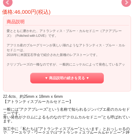
価格:46,000円(税込)
商品説明
愛とともに磨かれた、アトランティス・ブルー・カルセドニー（アクアプレー
ズ）（Polished with LOVE）です。
アフリカ産のブルーグリーンが美しい湖のようなアトランティス・ブルー・カル
セドニーは、
2016年に米国宝石学会で紹介された新種のレアストーンです。
クリソプレーズの一種なのですが、一般的にニッケルによって発色しているアッ
プルグリーンのものとは違い、
エメラルドと同じくクロムによってブルーグリーンに発色したものがアトランテ
▼ 商品説明の続きを見る ▼
ィス・ブルー・カルセドニーです。
この石を手のひらに乗せ、エナジーを感じてみると、
徐々にストレスを放出し、自然な状態へと回復させ、
22.4cts、約25mm x 18mm x 6mm
あるがままを自分自身に許可できるような。。。
【アトランティスブルーカルセドニー】
とても心を落ち着かせてくれるます。
一般には“アクアプレーズ”という名称で知られるジンバブエ産のカルセド
チャクラのストレスを解放するのにも使えるでしょう。
ニーです。
青い発色がクロムによるものなので“クロムカルセドニー”とも呼ばれてい
ます。
◎磨き職人塩原さんの紹介記事は
こちら☆
加工中に「私たちは“アトランティスブルー”といいます」とおっしゃるの
で、アースラブ・ワークスでは“アトランティスブルーカルセドニー”と呼