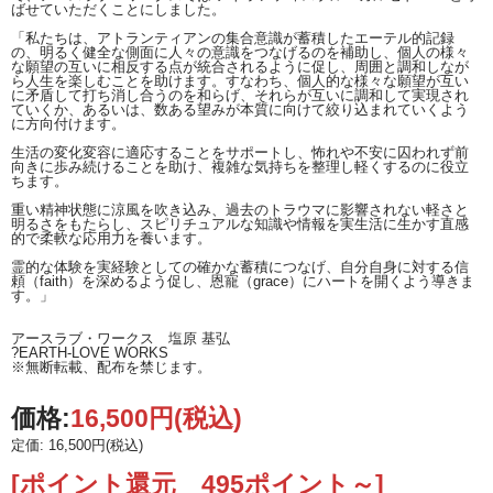
ばせていただくことにしました。
※ページ下部にも塩原氏がアトランティスブルーカルセドニーを磨いた時に受け
とった石からのリスニングメッセージをご紹介しています、ご参照ください。
「私たちは、アトランティアンの集合意識が蓄積したエーテル的記録
の、明るく健全な側面に人々の意識をつなげるのを補助し、個人の様々
な願望の互いに相反する点が統合されるように促し、周囲と調和しなが
ら人生を楽しむことを助けます。すなわち、個人的な様々な願望が互い
に矛盾して打ち消し合うのを和らげ、それらが互いに調和して実現され
ていくか、あるいは、数ある望みが本質に向けて絞り込まれていくよう
に方向付けます。
生活の変化変容に適応することをサポートし、怖れや不安に囚われず前
向きに歩み続けることを助け、複雑な気持ちを整理し軽くするのに役立
ちます。
重い精神状態に涼風を吹き込み、過去のトラウマに影響されない軽さと
明るさをもたらし、スピリチュアルな知識や情報を実生活に生かす直感
的で柔軟な応用力を養います。
霊的な体験を実経験としての確かな蓄積につなげ、自分自身に対する信
頼（faith）を深めるよう促し、恩寵（grace）にハートを開くよう導きま
す。」
アースラブ・ワークス 塩原 基弘
?EARTH-LOVE WORKS
※無断転載、配布を禁じます。
価格:
16,500円
(税込)
定価: 16,500円(税込)
[ポイント還元 495ポイント～]