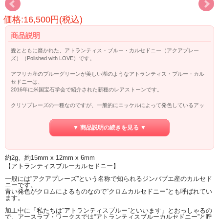
価格:16,500円(税込)
商品説明
愛とともに磨かれた、アトランティス・ブルー・カルセドニー（アクアプレー
ズ）（Polished with LOVE）です。
アフリカ産のブルーグリーンが美しい湖のようなアトランティス・ブルー・カル
セドニーは、
2016年に米国宝石学会で紹介された新種のレアストーンです。
クリソプレーズの一種なのですが、一般的にニッケルによって発色しているアッ
プルグリーンのものとは違い、
エメラルドと同じくクロムによってブルーグリーンに発色したものがアトランテ
▼ 商品説明の続きを見る ▼
ィス・ブルー・カルセドニーです。
この石を手のひらに乗せ、エナジーを感じてみると、
徐々にストレスを放出し、自然な状態へと回復させ、
約2g、約15mm x 12mm x 6mm
あるがままを自分自身に許可できるような。。。
【アトランティスブルーカルセドニー】
とても心を落ち着かせてくれるます。
一般には“アクアプレーズ”という名称で知られるジンバブエ産のカルセド
チャクラのストレスを解放するのにも使えるでしょう。
ニーです。
青い発色がクロムによるものなので“クロムカルセドニー”とも呼ばれてい
ます。
◎磨き職人塩原さんの紹介記事は
こちら☆
加工中に「私たちは“アトランティスブルー”といいます」とおっしゃるの
で、アースラブ・ワークスでは“アトランティスブルーカルセドニー”と呼