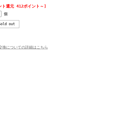
ント還元 412ポイント～]
個
old out
交換についての詳細はこちら