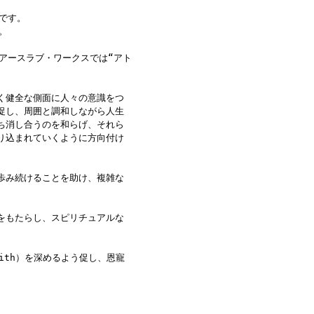
です。
。
アースラブ・ワークスでは“アト
く健全な側面に人々の意識をつ
促し、周囲と調和しながら人生
ち消し合うのを和らげ、それら
り込まれていくように方向付け
歩み続けることを助け、複雑な
をもたらし、スピリチュアルな
ith）を深めるよう促し、恩寵