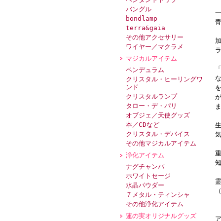
バングル
bondlamp
terra&gaia
その他アクセサリー
ワイヤー／マクラメ
マジカルアイテム
ペンデュラム
クリスタル・ヒーリングワ
ンド
クリスタルランプ
タロー・デ・パリ
オブジェ／天使グッズ
本／CDなど
クリスタル・デバイス
その他マジカルアイテム
浄化アイテム
ナグチャンパ
ホワイトセージ
水晶パウダー
（
７メタル・ティンシャ
その他浄化アイテム
蓮の実オリジナルグッズ