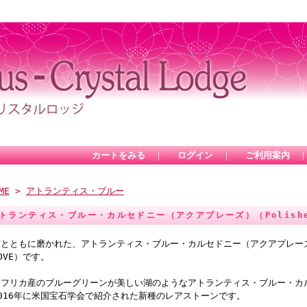
カートをみる
｜
ログイン
｜
ご利用案内
ME
>
アトランティス・ブルー
トランティス・ブルー・カルセドニー（アクアプレーズ）（Polished w
とともに磨かれた、アトランティス・ブルー・カルセドニー（アクアプレーズ）（P
OVE）です。
アフリカ産のブルーグリーンが美しい湖のようなアトランティス・ブルー・カ
016年に米国宝石学会で紹介された新種のレアストーンです。