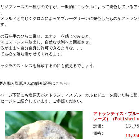
クリソプレーズの一種なのですが、一般的にニッケルによって発色しているア
い、
エメラルドと同じくクロムによってブルーグリーンに発色したものがアトラン
です。
この石を手のひらに乗せ、エナジーを感じてみると、
徐々にストレスを放出し、自然な状態へと回復させ、
あるがままを自分自身に許可できるような。。。
とても心を落ち着かせてくれるます。
チャクラのストレスを解放するのにも使えるでしょう。
◎磨き職人塩原さんの紹介記事は
こちら☆
※ページ下部にも塩原氏がアトランティスブルーカルセドニーを磨いた時に受
ッセージをご紹介しています、ご参照ください。
アトランティス・ブル
レーズ）（Polished wi
13,7
定価:
価格:
13,7