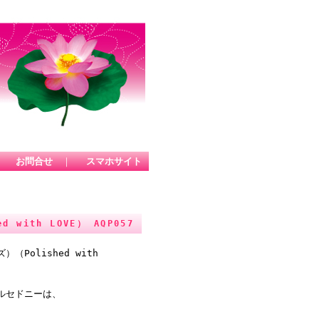
｜
お問合せ
｜
スマホサイト
ith LOVE） AQP057
olished with
ルセドニーは、