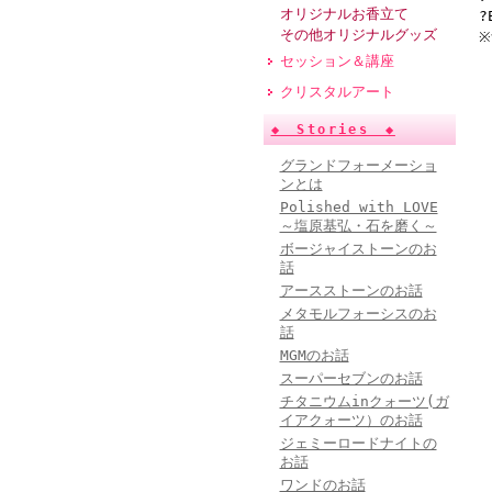
オリジナルお香立て
?
その他オリジナルグッズ
セッション＆講座
クリスタルアート
◆ Stories ◆
グランドフォーメーショ
ンとは
Polished with LOVE
～塩原基弘・石を磨く～
ボージャイストーンのお
話
アースストーンのお話
メタモルフォーシスのお
話
MGMのお話
スーパーセブンのお話
チタニウムinクォーツ(ガ
イアクォーツ）のお話
ジェミーロードナイトの
お話
ワンドのお話