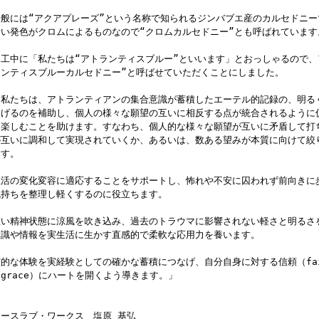
一般には“アクアプレーズ”という名称で知られるジンバブエ産のカルセドニー
青い発色がクロムによるものなので“クロムカルセドニー”とも呼ばれています
加工中に「私たちは“アトランティスブルー”といいます」とおっしゃるので、
ランティスブルーカルセドニー”と呼ばせていただくことにしました。
「私たちは、アトランティアンの集合意識が蓄積したエーテル的記録の、明る
なげるのを補助し、個人の様々な願望の互いに相反する点が統合されるように
を楽しむことを助けます。すなわち、個人的な様々な願望が互いに矛盾して打
が互いに調和して実現されていくか、あるいは、数ある望みが本質に向けて絞
ます。
生活の変化変容に適応することをサポートし、怖れや不安に囚われず前向きに
気持ちを整理し軽くするのに役立ちます。
重い精神状態に涼風を吹き込み、過去のトラウマに影響されない軽さと明るさ
知識や情報を実生活に生かす直感的で柔軟な応用力を養います。
霊的な体験を実経験としての確かな蓄積につなげ、自分自身に対する信頼（fa
grace）にハートを開くよう導きます。」
アースラブ・ワークス 塩原 基弘