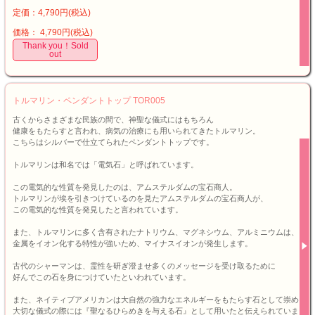
定価：4,790円(税込)
価格： 4,790円(税込)
Thank you！Sold
out
トルマリン・ペンダントトップ TOR005
古くからさまざまな民族の間で、神聖な儀式にはもちろん
健康をもたらすと言われ、病気の治療にも用いられてきたトルマリン。
こちらはシルバーで仕立てられたペンダントトップです。
トルマリンは和名では「電気石」と呼ばれています。
この電気的な性質を発見したのは、アムステルダムの宝石商人。
トルマリンが埃を引きつけているのを見たアムステルダムの宝石商人が、
この電気的な性質を発見したと言われています。
また、トルマリンに多く含有されたナトリウム、マグネシウム、アルミニウムは、
金属をイオン化する特性が強いため、マイナスイオンが発生します。
古代のシャーマンは、霊性を研ぎ澄ませ多くのメッセージを受け取るために
好んでこの石を身につけていたといわれています。
また、ネイティブアメリカンは大自然の強力なエネルギーをもたらす石として崇め
大切な儀式の際には『聖なるひらめきを与える石』として用いたと伝えられていま