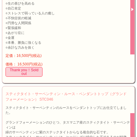
○生の喜びを高める
○自己肯定
○ストレスで弱っている人の癒し
○不快症状の軽減
○円滑な人間関係
○緊張緩和
○あがり症に
○金運
○本番、勝負に強くなる
○余計な力みを抜く
定価：16,500円(税込)
価格： 16,500円(税込)
Thank you！Sold
out
スティクタイト・サーペンティン・ルース・ペンダントトップ（グランド
フォーメーション） STC046
スティクタイト・サーペンティンのルースをペンダントトップにお仕立てしまし
た。
グランドフォーメーションのひとつ、タスマニア産のスティクタイト・サーペンテ
ィンは
緑のサーペンティンに紫のステックタイトからなる複合的な石です。