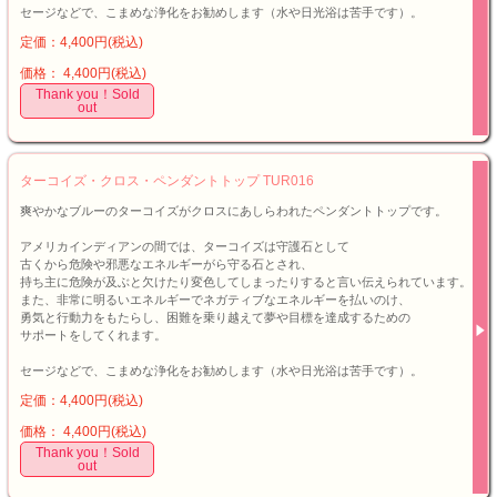
セージなどで、こまめな浄化をお勧めします（水や日光浴は苦手です）。
定価：4,400円(税込)
価格： 4,400円(税込)
Thank you！Sold
out
ターコイズ・クロス・ペンダントトップ TUR016
爽やかなブルーのターコイズがクロスにあしらわれたペンダントトップです。
アメリカインディアンの間では、ターコイズは守護石として
古くから危険や邪悪なエネルギーがら守る石とされ、
持ち主に危険が及ぶと欠けたり変色してしまったりすると言い伝えられています。
また、非常に明るいエネルギーでネガティブなエネルギーを払いのけ、
勇気と行動力をもたらし、困難を乗り越えて夢や目標を達成するための
サポートをしてくれます。
セージなどで、こまめな浄化をお勧めします（水や日光浴は苦手です）。
定価：4,400円(税込)
価格： 4,400円(税込)
Thank you！Sold
out