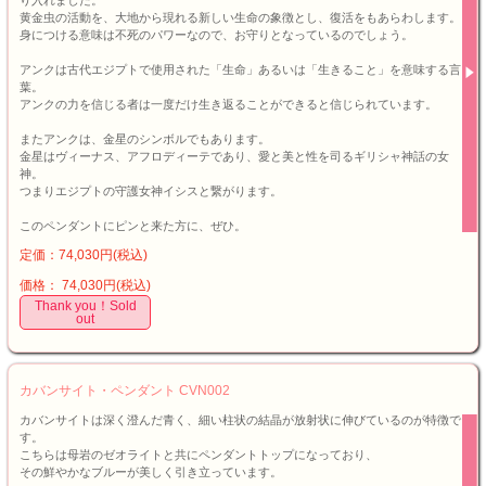
り入れました。
黄金虫の活動を、大地から現れる新しい生命の象徴とし、復活をもあらわします。
身につける意味は不死のパワーなので、お守りとなっているのでしょう。
アンクは古代エジプトで使用された「生命」あるいは「生きること」を意味する言
葉。
アンクの力を信じる者は一度だけ生き返ることができると信じられています。
またアンクは、金星のシンボルでもあります。
金星はヴィーナス、アフロディーテであり、愛と美と性を司るギリシャ神話の女
神。
つまりエジプトの守護女神イシスと繋がります。
このペンダントにピンと来た方に、ぜひ。
定価：74,030円(税込)
価格： 74,030円(税込)
Thank you！Sold
out
カバンサイト・ペンダント CVN002
カバンサイトは深く澄んだ青く、細い柱状の結晶が放射状に伸びているのが特徴で
す。
こちらは母岩のゼオライトと共にペンダントトップになっており、
その鮮やかなブルーが美しく引き立っています。