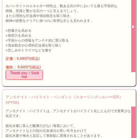
カバンサイトのエネルギー特性は、数ある石の中においても最も宇宙的な
情報、意識と繋がる石の一つと言えるでしょう。
また心理的な圧迫感や強迫観念を取り除き、
精神の状態をクリアに保つのに有用な石とも言われます。
○想像力を高める
○発想力を高める
○宇宙からの情報をアンテナ的に受け取る
○強迫観念や心理的圧迫感を取り除く
○悲しみやトラウマなどを癒す
定価：9,680円(税込)
価格： 9,680円(税込)
Thank you！Sold
out
アンモナイト・パイライト・ペンダント（スターリングシルバー925）
APY001
アンモナイト・パイライトは、アンモナイトがパイライト化したもので大変希少な
化石です。
硫化水素に富んだ酸素の少ない海底において、
アンモナイトなどの殻の石灰成分が長い年月をかけて
硫化水素や海水と反応して黄鉄鉱に置換されることがあります。