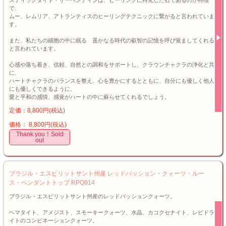
スティックタイト・サーペンティンは、ヒーリングに特化した石であるのが特徴
で、
ムー、レムリア、アトランティスのヒーリングテクニックに繋がると言われていま
す。
また、私たちの細胞の中に眠る 遥かなる時代の叡智の記憶を呼び覚ましてくれる
と言われています。
心感や落ち着き、信頼、自然との調和をサポートし、クラウンチャクラの浄化と共
に、
ハートチャクラのバランスを整え、心を豊かにするとともに、自分にも優しく他人
にも優しくできるように、
愛と平和の感情、感覚がハートの中に蘇らせてくれるでしょう。
定価：8,800円(税込)
価格： 8,800円(税込)
Thank you！Sold
out
ブラジル・エスピリットサント州産 レッドパッション・クォーツ・ルー
ス・ペンダントトップ RPQ014
ブラジル・エスピリットサント州産のレッドパッションクォーツ。
ヘマタイト、アメジスト、スモーキークォーツ、水晶、カコクセナイト、レピドラ
イトのコンビネーションクォーツ。