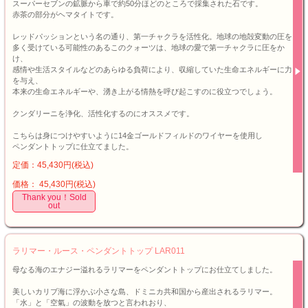
スーパーセブンの鉱脈から車で約50分ほどのところで採集された石です。
赤茶の部分がヘマタイトです。
レッドパッションという名の通り、第一チャクラを活性化。地球の地殻変動の圧を
多く受けている可能性のあるこのクォーツは、地球の愛で第一チャクラに圧をか
け、
感情や生活スタイルなどのあらゆる負荷により、収縮していた生命エネルギーに力
を与え、
本来の生命エネルギーや、湧き上がる情熱を呼び起こすのに役立つでしょう。
クンダリーニを浄化、活性化するのにオススメです。
こちらは身につけやすいように14金ゴールドフィルドのワイヤーを使用し
ペンダントトップに仕立てました。
定価：45,430円(税込)
価格： 45,430円(税込)
Thank you！Sold
out
ラリマー・ルース・ペンダントトップ LAR011
母なる海のエナジー溢れるラリマーをペンダントトップにお仕立てしました。
美しいカリブ海に浮かぶ小さな島、ドミニカ共和国から産出されるラリマー。
「水」と「空氣」の波動を放つと言われおり、