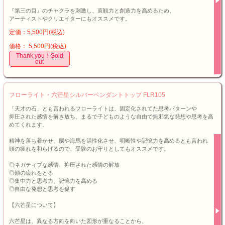
『第三の目』のチャクラを刺激し、直観力と創造力を高めるため、
アーティストやクリエイターにもオススメです。
定価：5,500円(税込)
価格： 5,500円(税込)
Thank you！Sold
out
フローライト・六芒星シルバーペンダントトップ FLR105
「天才の石」とも言われるフローライトは、固定化されてた思考パターンや
抑圧された感情を解き放ち、まるで子どものような自由で無邪気な発想や思考を高
めてくれます。
精神を落ち着かせ、脳や海馬を活性化させ、明晰性や記憶力を高めるとも言われ
頭の疲れを和らげるので、受験のお守りとしてもオススメです。
◎ネガティブな感情、抑圧された感情の解放
◎頭の疲れをとる
◎集中力と思考力、記憶力を高める
◎自由な発想と思考を促す
【六芒星について】
六芒星は、異なる方向を向いた図形が重なることから、