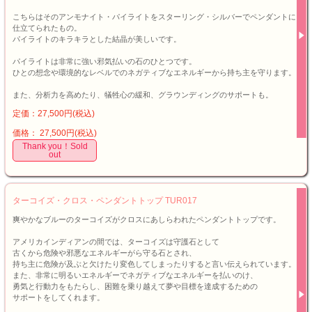
こちらはそのアンモナイト・パイライトをスターリング・シルバーでペンダントに
仕立てられたもの。
パイライトのキラキラとした結晶が美しいです。
パイライトは非常に強い邪気払いの石のひとつです。
ひとの想念や環境的なレベルでのネガティブなエネルギーから持ち主を守ります。
また、分析力を高めたり、犠牲心の緩和、グラウンディングのサポートも。
定価：27,500円(税込)
価格： 27,500円(税込)
Thank you！Sold
out
ターコイズ・クロス・ペンダントトップ TUR017
爽やかなブルーのターコイズがクロスにあしらわれたペンダントトップです。
アメリカインディアンの間では、ターコイズは守護石として
古くから危険や邪悪なエネルギーがら守る石とされ、
持ち主に危険が及ぶと欠けたり変色してしまったりすると言い伝えられています。
また、非常に明るいエネルギーでネガティブなエネルギーを払いのけ、
勇気と行動力をもたらし、困難を乗り越えて夢や目標を達成するための
サポートをしてくれます。