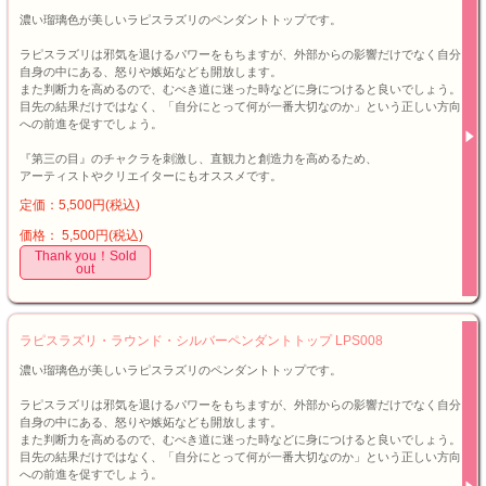
濃い瑠璃色が美しいラピスラズリのペンダントトップです。
ラピスラズリは邪気を退けるパワーをもちますが、外部からの影響だけでなく自分
自身の中にある、怒りや嫉妬なども開放します。
また判断力を高めるので、むべき道に迷った時などに身につけると良いでしょう。
目先の結果だけではなく、「自分にとって何が一番大切なのか」という正しい方向
への前進を促すでしょう。
『第三の目』のチャクラを刺激し、直観力と創造力を高めるため、
アーティストやクリエイターにもオススメです。
定価：5,500円(税込)
価格： 5,500円(税込)
Thank you！Sold
out
ラピスラズリ・ラウンド・シルバーペンダントトップ LPS008
濃い瑠璃色が美しいラピスラズリのペンダントトップです。
ラピスラズリは邪気を退けるパワーをもちますが、外部からの影響だけでなく自分
自身の中にある、怒りや嫉妬なども開放します。
また判断力を高めるので、むべき道に迷った時などに身につけると良いでしょう。
目先の結果だけではなく、「自分にとって何が一番大切なのか」という正しい方向
への前進を促すでしょう。