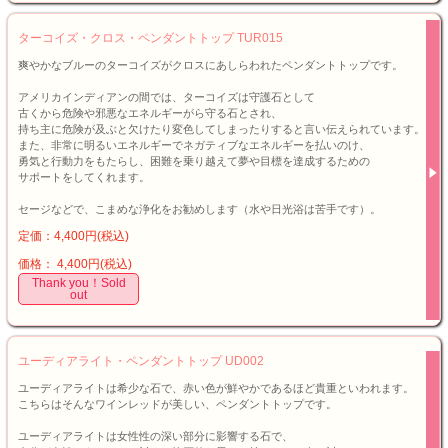
ターコイズ・クロス・ペンダントトップ TUR015
爽やかなブルーのターコイズがクロスにあしらわれたペンダントトップです。
アメリカインディアンの間では、ターコイズは守護石として
古くから危険や邪悪なエネルギーがら守る石とされ、
持ち主に危険が及ぶと欠けたり変色してしまったりすると言い伝えられています。
また、非常に明るいエネルギーでネガティブなエネルギーを払いのけ、
勇気と行動力をもたらし、困難を乗り越えて夢や目標を達成するための
サポートをしてくれます。
セージなどで、こまめな浄化をお勧めします（水や日光浴は苦手です）。
定価：4,400円(税込)
価格： 4,400円(税込)
Thank you！Sold
out
ユーディアライト・ペンダントトップ UD002
ユーディアライトは希少な石で、赤い色が鮮やかであるほど貴重といわれます。
こちらはそんなワインレッドが美しい、ペンダントトップです。
ユーディアライトは女性性の深い部分に影響する石で、