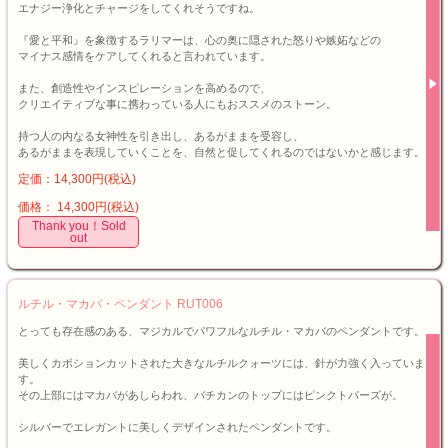
エナジー浄化とチャージをしてくれそうですね。
『愛と平和』を象徴するラリマーは、心の奥に隠された怒りや嫉妬などの
マイナス感情をケアしてくれると言われています。
また、創造性やインスピレーションを高めるので、
クリエイティブな事に携わっている人にもおススメのストーン。
持つ人の内なる女神性を引き出し、あるがままを受容し、
あるがままを表現していくことを、自然と促してくれるのではないかと感じます。
定価：14,300円(税込)
価格： 14,300円(税込)
Thank you！Sold
out
ルチル・マカバ・ペンダント RUT006
とっても存在感のある、マジカルでパワフルなルチル・マカバのペンダントです。
美しくカボションカットされた大きなルチルクォーツには、針が力強く入っていま
す。
その上部にはマカバがあしらわれ、バチカンのトップにはピンクトパーズが。
シルバーでエレガントに美しくデザインされたペンダントです。