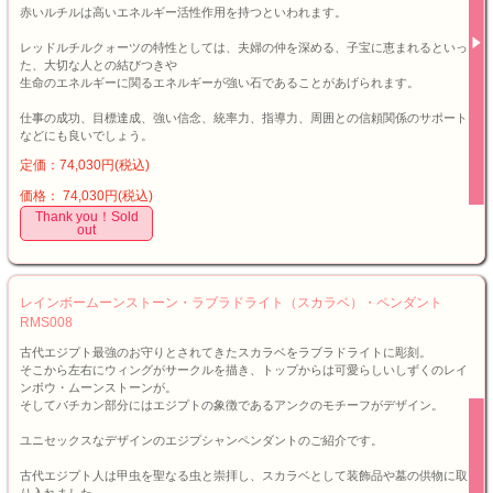
赤いルチルは高いエネルギー活性作用を持つといわれます。
レッドルチルクォーツの特性としては、夫婦の仲を深める、子宝に恵まれるといっ
た、大切な人との結びつきや
生命のエネルギーに関るエネルギーが強い石であることがあげられます。
仕事の成功、目標達成、強い信念、統率力、指導力、周囲との信頼関係のサポート
などにも良いでしょう。
定価：74,030円(税込)
価格： 74,030円(税込)
Thank you！Sold
out
レインボームーンストーン・ラブラドライト（スカラベ）・ペンダント
RMS008
古代エジプト最強のお守りとされてきたスカラベをラブラドライトに彫刻。
そこから左右にウィングがサークルを描き、トップからは可愛らしいしずくのレイ
ンボウ・ムーンストーンが。
そしてバチカン部分にはエジプトの象徴であるアンクのモチーフがデザイン。
ユニセックスなデザインのエジプシャンペンダントのご紹介です。
古代エジプト人は甲虫を聖なる虫と崇拝し、スカラベとして装飾品や墓の供物に取