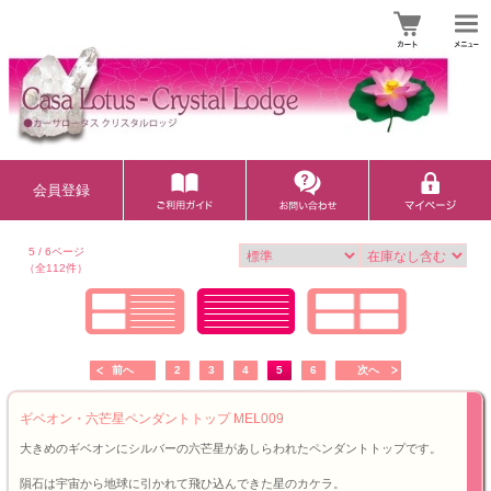
会員登録
5 / 6ページ
（全112件）
前へ
2
3
4
5
6
次へ
ギベオン・六芒星ペンダントトップ MEL009
大きめのギベオンにシルバーの六芒星があしらわれたペンダントトップです。
隕石は宇宙から地球に引かれて飛ひ込んできた星のカケラ。