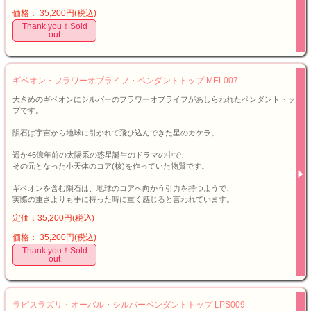
価格： 35,200円(税込)
Thank you！Sold
out
ギベオン・フラワーオブライフ・ペンダントトップ MEL007
大きめのギベオンにシルバーのフラワーオブライフがあしらわれたペンダントトッ
プです。
隕石は宇宙から地球に引かれて飛ひ込んできた星のカケラ。
遥か46億年前の太陽系の惑星誕生のドラマの中で、
その元となった小天体のコア(核)を作っていた物質です。
ギベオンを含む隕石は、地球のコアへ向かう引力を持つようで、
実際の重さよりも手に持った時に重く感じると言われています。
定価：35,200円(税込)
価格： 35,200円(税込)
Thank you！Sold
out
ラピスラズリ・オーバル・シルバーペンダントトップ LPS009