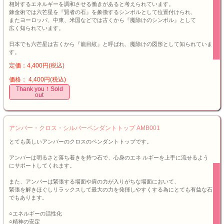
相対するエネルギーを調和させる働きがあると考えられています。
錬金術では六芒星を『賢者の石』を象徴するシンボルとして位置付けられ、
またヨーロッパ、中東、米国などでは古くから『魔除けのシンボル』として
広く知られています。
日本でも六芒星は古くから『籠目紋』と呼ばれ、魔除けの図形として知られていま
す。
定価：4,400円(税込)
価格： 4,400円(税込)
Thank you！Sold
out
アンバー・クロス・シルバーペンダントトップ AMB001
とても美しいアンバーのクロスのペンダントトップです。
アンバーは明るさと落ち着きを持つ石で、心身のエネ ルギーを上手に流せるよう
にサポートしてくれます。
また、アンバーは緊張する場面や肩の力が入りがちな場面において、
緊張を解きほぐしリラックスして最大の力を発揮しやすくする為にとても有益な石
でもあります。
○エネルギーの活性化
○精神の安定