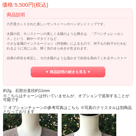
価格:5,500円(税込)
商品説明
六芒星カットされた美しいサンストーンのペンダントトップです。
太陽の石、サンストーンの美しく太陽のような輝きは、「アベンチュレッセン
ス」という、銅やヘマタイトなど、
小さな金属のインクルージョン（内包物）によるもので、何千もの粒子がたわむ
れるように光にふれ、輝く光のきらめきが生まれます。
自身の存在を肯定し、その太陽のような温かさで自信を高めてくれるサンストー
ンは
第三チャクラを癒し、心に余裕をつくり、さらに人生に対する創造性を高め、前
▼ 商品説明の続きを見る ▼
向きに人生を楽しむ事を教えてくれます。
【六芒星について】
約2g、石部分直径約11mm
六芒星は、異なる方向を向いた図形が重なることから、
※こちらはチェーンは付いていませんが、オプションで追加することが
相対するエネルギーを調和させる働きがあると考えられています。
可能です
錬金術では六芒星を『賢者の石』を象徴するシンボルとして位置付けられ、
またヨーロッパ、中東、米国などでは古くから『魔除けのシンボル』として
▽ オプションチェーンの参考写真はこちら ※写真のクリスタルは別商品
となっております
広く知られています。
日本でも六芒星は古くから『籠目紋』と呼ばれ、魔除けの図形として知られてい
ます。