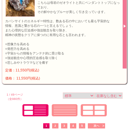
こちらは母岩のゼオライトと共にペンダントトップになっ
ており、
その鮮やかなブルーが美しく引き立っています。
カバンサイトのエネルギー特性は、数ある石の中においても最も宇宙的な
情報、意識と繋がる石の一つと言えるでしょう。
また心理的な圧迫感や強迫観念を取り除き、
精神の状態をクリアに保つのに有用な石とも言われます。
○想像力を高める
○発想力を高める
○宇宙からの情報をアンテナ的に受け取る
○強迫観念や心理的圧迫感を取り除く
○悲しみやトラウマなどを癒す
定価：11,550円(税込)
価格： 11,550円(税込)
1 / 49ページ
（全980件）
1
2
3
4
5
次へ