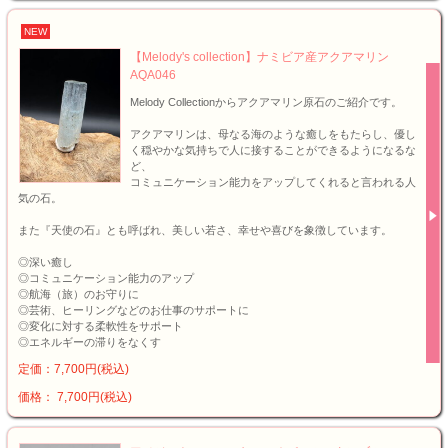
NEW
【Melody's collection】ナミビア産アクアマリン
AQA046
Melody Collectionからアクアマリン原石のご紹介です。
アクアマリンは、母なる海のような癒しをもたらし、優し
く穏やかな気持ちで人に接することができるようになるな
ど、
コミュニケーション能力をアップしてくれると言われる人
気の石。
また『天使の石』とも呼ばれ、美しい若さ、幸せや喜びを象徴しています。
◎深い癒し
◎コミュニケーション能力のアップ
◎航海（旅）のお守りに
◎芸術、ヒーリングなどのお仕事のサポートに
◎変化に対する柔軟性をサポート
◎エネルギーの滞りをなくす
定価：7,700円(税込)
価格： 7,700円(税込)