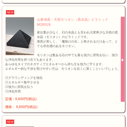
NEW
山東省産・天然モリオン（黒水晶）ピラミッド
MOR028
産出量が少なく、幻の水晶とも言われ大変希少な天然の黒
水晶（モリオン）のピラミッドです。
漆黒が美しく、「魔除けの石」と称されるだけあって、と
ても存在感のあるモリオン。
モリオンは数ある石の中でも最も強力に邪気を払い、強力
な浄化作用を持つ石でもあります。
あらゆるタイプのネガティブエネルギーから持ち主を強力に守ります。
エネルギー的な干渉を受けやすい方は、モリオンを近くに置くこといいでしょう。
◎グラウンディングを強化
◎エネルギー集中させる
◎強力に邪気を払う
◎浄化作用
定価：6,600円(税込)
価格： 6,600円(税込)
NEW