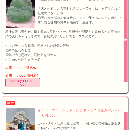
「天才の石」とも言われるフローライトは、固定化されて
た思考パターンや
抑圧された感情を解き放ち、まるで子どものような自由で
無邪気な発想や思考を高めてくれます。
精神を落ち着かせ、脳や海馬を活性化させ、明晰性や記憶力を高めるとも言われ
頭の疲れを和らげるので、受験のお守りとしてもオススメです。
◎ネガティブな感情、抑圧された感情の解放
◎頭の疲れをとる
◎集中力と思考力、記憶力を高める
◎自由な発想と思考を促す
定価：8,030円(税込)
価格： 8,030円(税込)
Thank you！Sold
out
NEW
インド・マハラシュトラ州プネ・ワゴリ産カバンサイ
ト CVN003
カバンサイトは深く澄んだ青く、細い柱状の結晶が放射状
に伸びているのが特徴です。