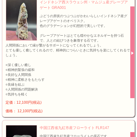
インドネシア西スラウェシ州・マムジュ産グレープア
ゲート GRA001
ぶどうの房状のつぶつぶがかわいらしいインドネシア産グ
レープアゲートのオベリスク。
色のグラデーションが幻想的で美しいです。
グレープアゲートはとても穏やかなエネルギーを持つ石
で、人との結びつきを象徴する石です。
人間関係において縁が繋がるサポートになってくれるでしょう。
とても優しく癒してくれるので、精神的につらいときに気持ちを楽にしてくれるで
しょう。
○深く優しい癒し
○精神的緊張の緩和
○良好な人間関係
○精神に柔軟さをもたらす
○良縁を結ぶ
○人間関係の問題解決
○気持ちを軽く
定価：12,100円(税込)
価格： 12,100円(税込)
中国江西省九紅市産フローライト FLR147
中国江西省九紅市産フローライトの原石です。