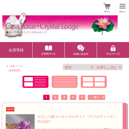
会員登録
1 / 49ページ
（全980件）
1
2
3
4
5
次へ
NEW
モロッコ産コバルトカルサイト（アフロディーテ）
PCA007