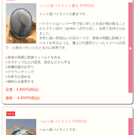
インド産パイライト磨き PYR019
インド産パイライトの磨きです。
パイライトはハンマー等で強く叩くと火花が飛び散ること
からラテン語の「pyrites（火打ち石）」を経て名付けられ
ました。
非常に強い邪気払いの石の一つで、身体の周囲に防御フィ
ールドを作るような、魔よけの護符といったイメージの石
で、心身のバランスをとるのに有用です。
○身体の周囲に防御フィールドを作る
○ネガティブな人の意思、怨念などから守る
○危機回避のお守り
○グラウンディング
○分析力を高める
○犠牲心を緩和する
定価：4,400円(税込)
価格： 4,400円(税込)
NEW
ペルー産パイライト PYR018
ペルー産パイライトです。