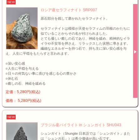
NEW
ロシア産セラフィナイト SRP007
原石部分を残して磨かれたセラフィナイト。
セラフィナイトは模様が天使セラフィムの羽根のかたちに
似ていることからその名が付けられました。
とても優しい癒しの石であり、神経を緩め、精神的なイラ
イラや不安等を押さえ、リラックスした状態に導きます。
繊細なエネルギーを持つ石で、持ち主に深い安心感を与
え、人生に平穏をもたらすと言われます。
○深い安心感
○人生に平穏を与える
○日々の何気ない事に喜びを感じる心の豊かさ
○休む石
○癒しの石、神経を緩める
定価：5,280円(税込)
価格： 5,280円(税込)
NEW
ブラジル産パイライト in シュンガイト SHU043
シュンガイト（Shungite 日本語では「シュンガイト」また
は「シュンガ石」）は希少価値が高い石です。