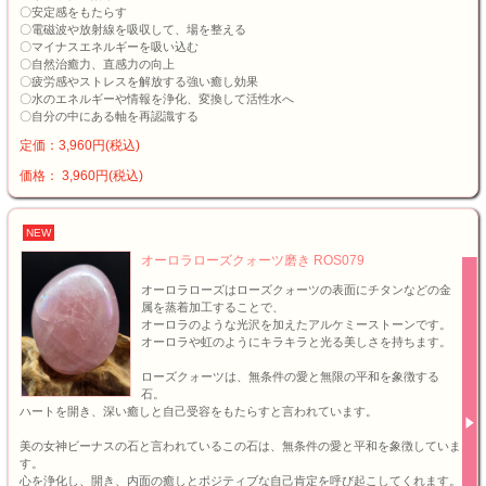
〇安定感をもたらす
〇電磁波や放射線を吸収して、場を整える
〇マイナスエネルギーを吸い込む
〇自然治癒力、直感力の向上
〇疲労感やストレスを解放する強い癒し効果
〇水のエネルギーや情報を浄化、変換して活性水へ
〇自分の中にある軸を再認識する
定価：3,960円(税込)
価格： 3,960円(税込)
NEW
オーロラローズクォーツ磨き ROS079
オーロラローズはローズクォーツの表面にチタンなどの金
属を蒸着加工することで、
オーロラのような光沢を加えたアルケミーストーンです。
オーロラや虹のようにキラキラと光る美しさを持ちます。
ローズクォーツは、無条件の愛と無限の平和を象徴する
石。
ハートを開き、深い癒しと自己受容をもたらすと言われています。
美の女神ビーナスの石と言われているこの石は、無条件の愛と平和を象徴していま
す。
心を浄化し、開き、内面の癒しとポジティブな自己肯定を呼び起こしてくれます。