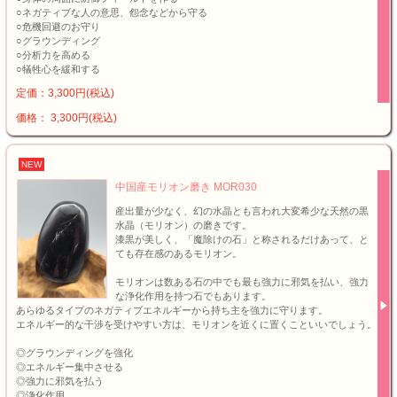
○ネガティブな人の意思、怨念などから守る
○危機回避のお守り
○グラウンディング
○分析力を高める
○犠牲心を緩和する
定価：3,300円(税込)
価格： 3,300円(税込)
NEW
中国産モリオン磨き MOR030
産出量が少なく、幻の水晶とも言われ大変希少な天然の黒
水晶（モリオン）の磨きです。
漆黒が美しく、「魔除けの石」と称されるだけあって、と
ても存在感のあるモリオン。
モリオンは数ある石の中でも最も強力に邪気を払い、強力
な浄化作用を持つ石でもあります。
あらゆるタイプのネガティブエネルギーから持ち主を強力に守ります。
エネルギー的な干渉を受けやすい方は、モリオンを近くに置くこといいでしょう。
◎グラウンディングを強化
◎エネルギー集中させる
◎強力に邪気を払う
◎浄化作用