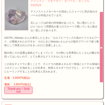
アメジスト・スモーキー・オパール・タンブル
ASO029
アメジストとスモーキーが混合したクォーツに乳白色のオ
パールが内包されています。
石によっては針状の内包物があったり、光に透かしたり、
ひとつひとつ雰囲気が違うのでルーペで覗いていると飽き
ない楽しさがあります。
2007年にMelody♪さんが来日したときに「セルフヒーリングの為のクリスタルワー
ク」が開催されたのですが、そのときにMelody♪さんからの指示でワークで使う教
材として用意されたのをきっかけに流通しました。
随分前にその流通は途絶えてしまっていて、その時にも世界的にたくさんの数が出
回ってはいないので、とても希少なクリスタルになります。
この石をチャクラに置くことで、チャクラの肉体エネルギー領域とエーテル領域の
コネクションを強めることが出来る、肉体エネルギーだけでなく、エーテルも一緒
にヒーリングすることが出来ると言われます。
定価：3,800円(税込)
価格： 3,800円(税込)
Thank you！Sold
out