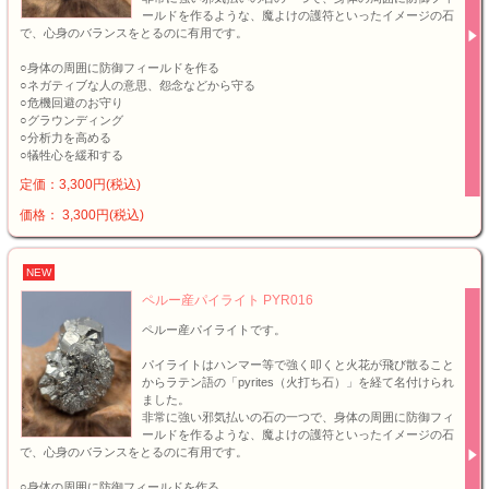
ールドを作るような、魔よけの護符といったイメージの石
で、心身のバランスをとるのに有用です。
○身体の周囲に防御フィールドを作る
○ネガティブな人の意思、怨念などから守る
○危機回避のお守り
○グラウンディング
○分析力を高める
○犠牲心を緩和する
定価：3,300円(税込)
価格： 3,300円(税込)
NEW
ペルー産パイライト PYR016
ペルー産パイライトです。
パイライトはハンマー等で強く叩くと火花が飛び散ること
からラテン語の「pyrites（火打ち石）」を経て名付けられ
ました。
非常に強い邪気払いの石の一つで、身体の周囲に防御フィ
ールドを作るような、魔よけの護符といったイメージの石
で、心身のバランスをとるのに有用です。
○身体の周囲に防御フィールドを作る