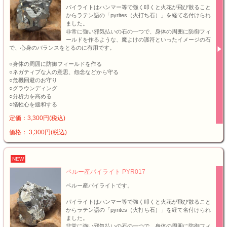
パイライトはハンマー等で強く叩くと火花が飛び散ること
からラテン語の「pyrites（火打ち石）」を経て名付けられ
ました。
非常に強い邪気払いの石の一つで、身体の周囲に防御フィ
ールドを作るような、魔よけの護符といったイメージの石
で、心身のバランスをとるのに有用です。
○身体の周囲に防御フィールドを作る
○ネガティブな人の意思、怨念などから守る
○危機回避のお守り
○グラウンディング
○分析力を高める
○犠牲心を緩和する
定価：3,300円(税込)
価格： 3,300円(税込)
NEW
ペルー産パイライト PYR017
ペルー産パイライトです。
パイライトはハンマー等で強く叩くと火花が飛び散ること
からラテン語の「pyrites（火打ち石）」を経て名付けられ
ました。
非常に強い邪気払いの石の一つで、身体の周囲に防御フィ