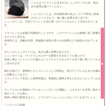
こちらはパイライトも含まれるシュンガイトのため、飲み
水の使用は避けてください。
シュンガイトとは、約20億年前の先カンブリア時代に形成
されたクリスタルで、強い癒し効果を持つ石です。
シュンガイトは、天然フラーレンを含む唯一のクリスタルとして注目されていま
す。
フラーレンとは炭素の同素体のことですが、このフラーレンには健康に良い影響を
もたらすと言われ、
具体的には、抗酸化作用、癌細胞の成長を遅らせる効果などの報告がされていま
す。
またこのシュンガイトには、強力な癒し効果があります。
シュンガイトは、マイナスエネルギーを吸収する力がとても強いので、
身体に溜まったストレスや疲れというマイナスエネルギーを全て吸い取ってくれる
と言われます。
疲れが抜けて、精神的にもリフレッシュした状態は、頭がクリアにもなるため優れ
た判断力につながり、
リラックスして安定した精神状態は、客観的に物事を考えられるようにしてくれま
す。
そしてマカバの神秘のパワーをシュンガイトが増幅し、エネルギーを非常に高めて
体のバランスを整え、
筋肉と神経の緊張をほぐし、リラクゼーションへといざなってくれるでしょう。
〇リラックス効果