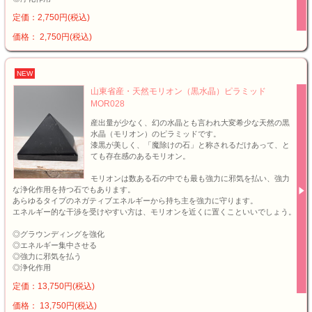
定価：2,750円(税込)
価格： 2,750円(税込)
NEW
山東省産・天然モリオン（黒水晶）ピラミッド
MOR028
産出量が少なく、幻の水晶とも言われ大変希少な天然の黒
水晶（モリオン）のピラミッドです。
漆黒が美しく、「魔除けの石」と称されるだけあって、と
ても存在感のあるモリオン。
モリオンは数ある石の中でも最も強力に邪気を払い、強力
な浄化作用を持つ石でもあります。
あらゆるタイプのネガティブエネルギーから持ち主を強力に守ります。
エネルギー的な干渉を受けやすい方は、モリオンを近くに置くこといいでしょう。
◎グラウンディングを強化
◎エネルギー集中させる
◎強力に邪気を払う
◎浄化作用
定価：13,750円(税込)
価格： 13,750円(税込)