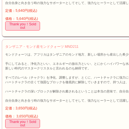
自分自身と向き合う時の強力なサポーターとしてそして、強力なヒーラーとして活躍し
定価：5,640円(税込)
価格： 5,640円(税込)
Thank you！Sold
out
タンザニア・モンド産モンドクォーツ MND211
モンドクォーツは、アフリカはタンザニアのモンド地方、新しい場所から産出した希少
手にしてみると、浄化力といい、エネルギーの放出力といい、とにかくハイパワーな水
新しい時代のマスタークリスタルと言われるのも納得です。
すべてのレベル（チャクラ）を浄化、調整しますが、とくに、ハートチャクラに強力に
ハートチャクラの古くて強固なブロックを徹底的に解除していきますので、持つ人は、
ハートチャクラの深いブロックが解除され癒されるということは本当の意味で、自分自
自分自身と向き合う時の強力なサポーターとしてそして、強力なヒーラーとして活躍し
定価：3,650円(税込)
価格： 3,650円(税込)
Thank you！Sold
out