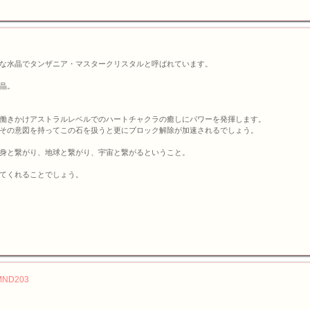
な水晶でタンザニア・マスタークリスタルと呼ばれています。
晶。
働きかけアストラルレベルでのハートチャクラの癒しにパワーを発揮します。
その意図を持ってこの石を扱うと更にブロック解除が加速されるでしょう。
身と繋がり、地球と繋がり、宇宙と繋がるということ。
てくれることでしょう。
D203