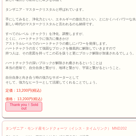
タンザニア・マスタークリスタルと呼ばれています。
手にしてみると、浄化力といい、エネルギーの放出力といい、とにかくハイパワーな水
新しい時代のマスタークリスタルと言われるのも納得です。
すべてのレベル（チャクラ）を浄化、調整しますが、
とくに、ハートチャクラに強力に働きかけ
アストラルレベルでのハートチャクラの癒しにパワーを発揮します。
ハートチャクラの古くて強固なブロックを徹底的に解除していきますので
持つ人は、その意図を持ってこの石を扱うと更にブロック解除が加速されるでしょう。
ハートチャクラの深いブロックが解除され癒されるということは
本当の意味で、自分自身と繋がり、地球と繋がり、宇宙と繋がるということ。
自分自身と向き合う時の強力なサポーターとして
そして、強力なヒーラーとして活躍してくれることでしょう。
定価：13,200円(税込)
価格： 13,200円(税込)
Thank you！Sold
out
タンザニア・モンド産モンドクォーツ（イシス・タイムリンク） MND202