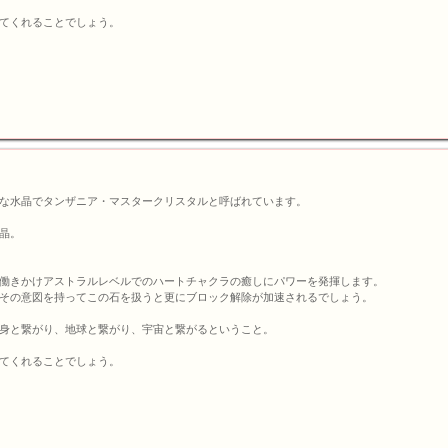
てくれることでしょう。
な水晶でタンザニア・マスタークリスタルと呼ばれています。
晶。
働きかけアストラルレベルでのハートチャクラの癒しにパワーを発揮します。
その意図を持ってこの石を扱うと更にブロック解除が加速されるでしょう。
身と繋がり、地球と繋がり、宇宙と繋がるということ。
てくれることでしょう。