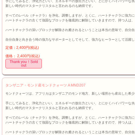
手にしてみると、浄化力といい、エネルギーの放出力といい、とにかくハイパワーな水
新しい時代のマスタークリスタルと言われるのも納得です。
すべてのレベル（チャクラ）を浄化、調整しますが、とくに、ハートチャクラに強力に
ハートチャクラの古くて強固なブロックを徹底的に解除していきますので、持つ人は、
ハートチャクラの深いブロックが解除され癒されるということは本当の意味で、自分自
自分自身と向き合う時の強力なサポーターとしてそして、強力なヒーラーとして活躍し
定価：2,400円(税込)
価格： 2,400円(税込)
Thank you！Sold
out
タンザニア・モンド産モンドクォーツ A MND207
モンドクォーツは、アフリカはタンザニアのモンド地方、新しい場所から産出した希少
手にしてみると、浄化力といい、エネルギーの放出力といい、とにかくハイパワーな水
新しい時代のマスタークリスタルと言われるのも納得です。
すべてのレベル（チャクラ）を浄化、調整しますが、とくに、ハートチャクラに強力に
ハートチャクラの古くて強固なブロックを徹底的に解除していきますので、持つ人は、
ハートチャクラの深いブロックが解除され癒されるということは本当の意味で、自分自