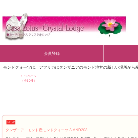
会員登録
モンドクォーツは、アフリカはタンザニアのモンド地方の
新しい場所から
1 / 2ページ
（全30件）
NEW
タンザニア・モンド産モンドクォーツ A MND208