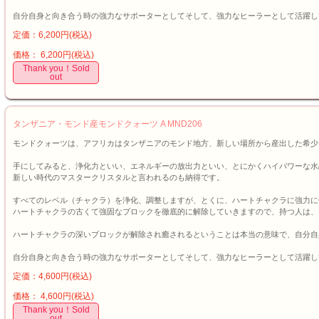
自分自身と向き合う時の強力なサポーターとしてそして、強力なヒーラーとして活躍し
定価：6,200円(税込)
価格： 6,200円(税込)
Thank you！Sold
out
タンザニア・モンド産モンドクォーツ A MND206
モンドクォーツは、アフリカはタンザニアのモンド地方、新しい場所から産出した希少
手にしてみると、浄化力といい、エネルギーの放出力といい、とにかくハイパワーな水
新しい時代のマスタークリスタルと言われるのも納得です。
すべてのレベル（チャクラ）を浄化、調整しますが、とくに、ハートチャクラに強力に
ハートチャクラの古くて強固なブロックを徹底的に解除していきますので、持つ人は、
ハートチャクラの深いブロックが解除され癒されるということは本当の意味で、自分自
自分自身と向き合う時の強力なサポーターとしてそして、強力なヒーラーとして活躍し
定価：4,600円(税込)
価格： 4,600円(税込)
Thank you！Sold
out