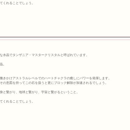
てくれることでしょう。
な水晶でタンザニア・マスタークリスタルと呼ばれています。
晶。
働きかけアストラルレベルでのハートチャクラの癒しにパワーを発揮します。
その意図を持ってこの石を扱うと更にブロック解除が加速されるでしょう。
身と繋がり、地球と繋がり、宇宙と繋がるということ。
てくれることでしょう。