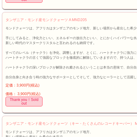
タンザニア・モンド産モンドクォーツ A MND205
モンドクォーツは、アフリカはタンザニアのモンド地方、新しい場所から産出した希少
手にしてみると、浄化力といい、エネルギーの放出力といい、とにかくハイパワーな水
新しい時代のマスタークリスタルと言われるのも納得です。
すべてのレベル（チャクラ）を浄化、調整しますが、とくに、ハートチャクラに強力に
ハートチャクラの古くて強固なブロックを徹底的に解除していきますので、持つ人は、
ハートチャクラの深いブロックが解除され癒されるということは本当の意味で、自分自
自分自身と向き合う時の強力なサポーターとしてそして、強力なヒーラーとして活躍し
定価：3,900円(税込)
価格： 3,900円(税込)
Thank you！Sold
out
タンザニア・モンド産モンドクォーツ（キー・たくさんのレコードキーパー） MN
モンドクォーツは、アフリカはタンザニアのモンド地方、
新しい場所から産出した希少な水晶で