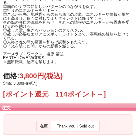
る。
◎脳のシナプスに新しいパターンのつながりを促す。
◎祈りのエネルギーをサポート。
◎これから先、地球外からの有形無形の現象、エネルギーや情報が量的
にも高まり、個々に対してよりダイレクトに降りてくる。
その際の各自の混乱を和らげ、それらの情報やエネルギーから恩恵を受
けるのを助ける。
◎赦しと愛、生きるパッションのクリスタル。
◎赦しが必要なエリアにスポットライトを当て、罪悪感の解放を助けて
くれる。
◎人格と魂の間の葛藤を和らげ調和をもたらす。
◎「光を装った闇」からの影響を減じる。
アースラブ・ワークス 塩原 基弘
EARTH-LOVE WORKS
※無断転載、配布を禁じます。
価格:
3,800円
(税込)
定価: 3,800円(税込)
[ポイント還元 114ポイント～]
注文
在庫
Thank you！Sold out