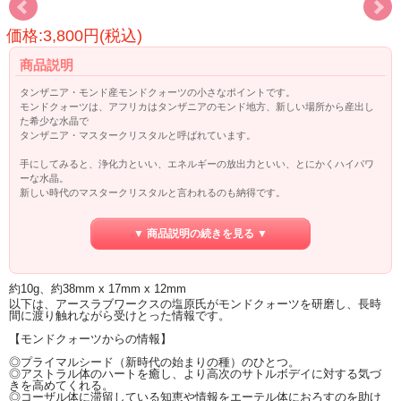
価格:3,800円(税込)
商品説明
タンザニア・モンド産モンドクォーツの小さなポイントです。
モンドクォーツは、アフリカはタンザニアのモンド地方、新しい場所から産出し
た希少な水晶で
タンザニア・マスタークリスタルと呼ばれています。
手にしてみると、浄化力といい、エネルギーの放出力といい、とにかくハイパワ
ーな水晶。
新しい時代のマスタークリスタルと言われるのも納得です。
すべてのレベル（チャクラ）を浄化、調整しますが、とくに、ハートチャクラに
▼ 商品説明の続きを見る ▼
強力に働きかけ
アストラルレベルでのハートチャクラの癒しにパワーを発揮します。
ハートチャクラの古くて強固なブロックを徹底的に解除していきますので
持つ人は、その意図を持ってこの石を扱うと更にブロック解除が加速されるでし
約10g、約38mm x 17mm x 12mm
ょう。
以下は、アースラブワークスの塩原氏がモンドクォーツを研磨し、長時
間に渡り触れながら受けとった情報です。
ハートチャクラの深いブロックが解除され癒されるということは
本当の意味で、自分自身と繋がり、地球と繋がり、宇宙と繋がるということ。
【モンドクォーツからの情報】
◎プライマルシード（新時代の始まりの種）のひとつ。
自分自身と向き合う時の強力なサポーターとしてそして、強力なヒーラーとして
◎アストラル体のハートを癒し、より高次のサトルボデイに対する気づ
活躍してくれることでしょう。
きを高めてくれる。
◎コーザル体に滞留している知恵や情報をエーテル体におろすのを助け