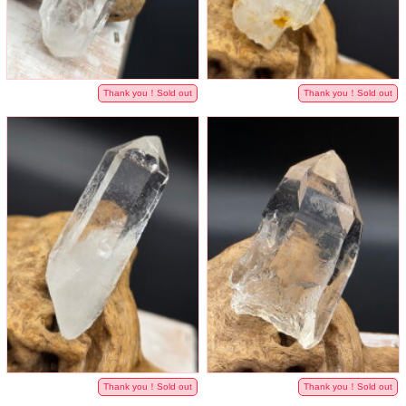
Thank you！Sold out
Thank you！Sold out
Thank you！Sold out
Thank you！Sold out