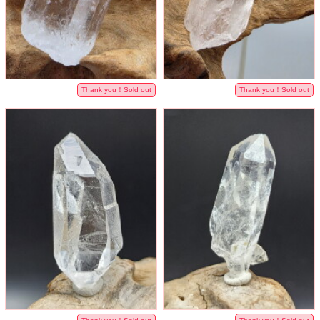
Thank you！Sold out
Thank you！Sold out