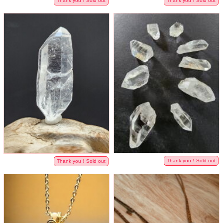
Thank you！Sold out
Thank you！Sold out
Thank you！Sold out
Thank you！Sold out