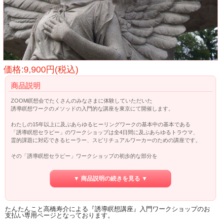
価格:9,900円(税込)
商品説明
ZOOM瞑想会でたくさんのみなさまに体験していただいた
誘導瞑想ワークのメソッドの入門的な講座を東京にて開催します。
わたしの15年以上に及ぶあらゆるヒーリングワークの基本中の基本である
「誘導瞑想セラピー」のワークショップは全4日間に及ぶあらゆるトラウマ、
霊的課題に対応できるヒーラー、スピリチュアルワーカーのための講座です。
その「誘導瞑想セラピー」ワークショップの初歩的な部分を
気軽に体験し、習得していただくための入門講座です。
▼ 商品説明の続きを見る ▼
たんたんこと高橋寿介による『誘導瞑想講座』入門ワークショップのお
支払い専用ページとなっております。