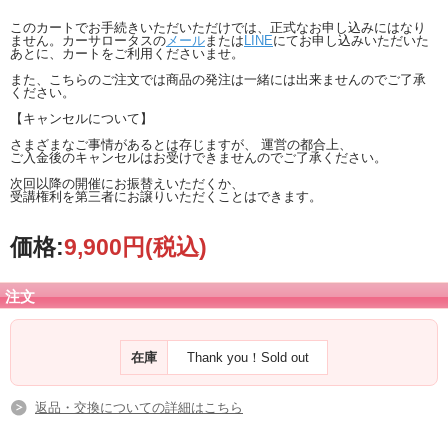
このカートでお手続きいただいただけでは、正式なお申し込みにはなり
ません。カーサロータスの
メール
または
LINE
にてお申し込みいただいた
あとに、カートをご利用くださいませ。
また、こちらのご注文では商品の発注は一緒には出来ませんのでご了承
ください。
【キャンセルについて】
さまざまなご事情があるとは存じますが、 運営の都合上、
ご入金後のキャンセルはお受けできませんのでご了承ください。
次回以降の開催にお振替えいただくか、
受講権利を第三者にお譲りいただくことはできます。
価格:
9,900円
(税込)
注文
在庫
Thank you！Sold out
返品・交換についての詳細はこちら