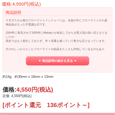
価格:4,550円(税込)
商品説明
マダガスカル産のフローライトインクォーツは、水晶の中にフローライトの八面
体結晶が入った不思議な石です。
2004年に発見されて2005年にMelody♪が命名してから大変人気の高い石となりま
したが、
現在ではもう産出しておらず、年々流通も減っていて希少な石となっています。
大小のしっかりとしたフローライトの結晶をたくさん内包しているものもあり、
透明感が高く、
ポリッシュされていることでまるで水のようにクリアでぷっくりとしています。
▼ 商品説明の続きを見る ▼
水入りのように見えるものもあり、それらはフローライトインクォーツの特徴の
ひとつでもある
逆格子空間(元々あったフローライトが成長過程で溶けて、フローライトの結晶型
約14g、約30mm x 18mm x 13mm
の空間だけが残ったもの)です。
一部、研磨の過程で表面に出た逆格子空間も見られます。
価格:
4,550円
(税込)
この逆格子空間とフローライトは「陰と陽」「女性性と男性性」、「虚と実」な
定価: 4,550円(税込)
どとして
バランスを保ち、そしてその統合を助けるのだそうです。
[ポイント還元 136ポイント～]
Melodyのクリスタルワークでは、惑星と繋がるワークなどに使用されるクリスタ
ルでもあります。