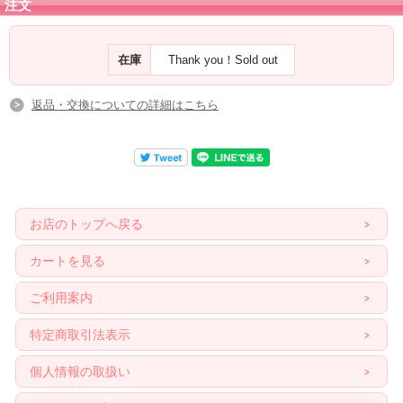
注文
またフローライトインクォーツは、カウンセラーに有益な石でもあります。
相手（または自分）の問題点を明確にしてくれるので、
在庫
Thank you！Sold out
クライアントの問題点を明確に知りたいときには、セラピストが持つのがお勧め
で、
セッション中、またはセッション後にクライアントに問題点を自分で受け取って
返品・交換についての詳細はこちら
もらいたい場合などには、
クライアントに持たせると良いです。
現世での問題点を明確にできるし、太陽系の惑星にも深く繋がっているので、
自分の（または相手）のスピリットの歴史を見ることもできると言われます。
どの星でどの体験をして今を生きているか、そのテーマを分かりやすくしてもく
れます。
お店のトップへ戻る
インスピレーションでグリッドを組んで、その前で瞑想してみるのもよいでしょ
う。
カートを見る
ご利用案内
特定商取引法表示
個人情報の取扱い