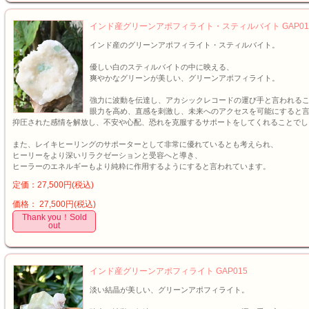
インド産グリーンアポフィライト・スティルバイト GAP01
インド産のグリーンアポフィライト・スティルバイト。
優しい白のスティルバイトの中に映える、
爽やかなグリーンが美しい、グリーンアポフィライト。
強力に波動を伝達し、アカシックレコードの運び手と言われる
眼力を高め、直感を刺激し、未来へのアクセスを可能にすると
抑圧された感情を解放し、不安や心配、恐れを克服するサポートをしてくれることでし
また、レイキヒーリングのサポーターとして非常に優れているとも考えられ、
ヒーリーをより深いリラクゼーションと受容へと導き、
ヒーラーのエネルギーもより純粋に作用するようにすると言われています。
定価：27,500円(税込)
価格： 27,500円(税込)
Thank you！Sold
out
インド産グリーンアポフィライト GAP015
淡い結晶が美しい、グリーンアポフィライト。