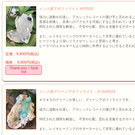
インド産アポフィライト APP030
強力に波動を伝達し、アカシックレコードの運び手と言われる
直感を刺激し、未来へのアクセスを可能にすると言われていま
抑圧された感情を解放し、不安や心配、恐れを克服するサポー
また、レイキヒーリングのサポーターとして非常に優れている
ヒーリーをより深いリラクゼーションと受容へと導き、
ヒーラーのエネルギーもより純粋に作用するようにすると言わ
定価：9,900円(税込)
価格： 9,900円(税込)
Thank you！Sold
out
インド産グリーンアポフィライト・大 GAP024
キラキラのグリーンが美しい、グリーンアポフィライトです。
強力に波動を伝達し、アカシックレコードの運び手と言われる
抑圧された感情を解放し、不安や心配、恐れを克服するサポー
また、レイキヒーリングのサポーターとして非常に優れている