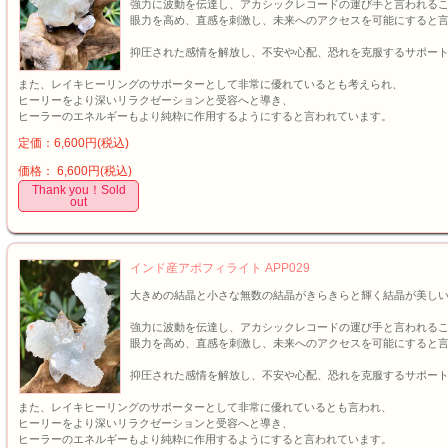
強力に波動を伝達し、アカシックレコードの運び手と言われる
眼力を高め、直感を刺激し、未来へのアクセスを可能にすると
抑圧された感情を解放し、不安や心配、恐れを克服するサポー
また、レイキヒーリングのサポーターとして非常に優れているとも考えられ、
ヒーリーをより深いリラクゼーションと受容へと導き、
ヒーラーのエネルギーもより純粋に作用するようにすると言われています。
定価：6,600円(税込)
価格： 6,600円(税込)
Thank you！Sold
out
インド産アポフィライト APP029
大きめの結晶と小さな無数の結晶がきらきらと輝く結晶が美し
強力に波動を伝達し、アカシックレコードの運び手と言われる
眼力を高め、直感を刺激し、未来へのアクセスを可能にすると
抑圧された感情を解放し、不安や心配、恐れを克服するサポー
また、レイキヒーリングのサポーターとして非常に優れているとも言われ、
ヒーリーをより深いリラクゼーションと受容へと導き、
ヒーラーのエネルギーもより純粋に作用するようにすると言われています。