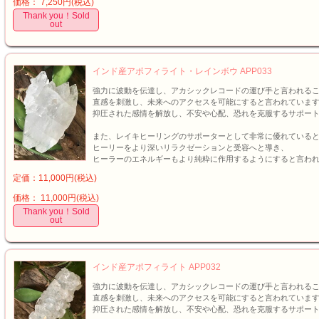
価格： 7,250円(税込)
Thank you！Sold
out
インド産アポフィライト・レインボウ APP033
強力に波動を伝達し、アカシックレコードの運び手と言われる
直感を刺激し、未来へのアクセスを可能にすると言われていま
抑圧された感情を解放し、不安や心配、恐れを克服するサポー
また、レイキヒーリングのサポーターとして非常に優れている
ヒーリーをより深いリラクゼーションと受容へと導き、
ヒーラーのエネルギーもより純粋に作用するようにすると言わ
定価：11,000円(税込)
価格： 11,000円(税込)
Thank you！Sold
out
インド産アポフィライト APP032
強力に波動を伝達し、アカシックレコードの運び手と言われる
直感を刺激し、未来へのアクセスを可能にすると言われていま
抑圧された感情を解放し、不安や心配、恐れを克服するサポー