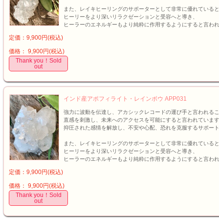
また、レイキヒーリングのサポーターとして非常に優れている
ヒーリーをより深いリラクゼーションと受容へと導き、
ヒーラーのエネルギーもより純粋に作用するようにすると言わ
定価：9,900円(税込)
価格： 9,900円(税込)
Thank you！Sold
out
インド産アポフィライト・レインボウ APP031
強力に波動を伝達し、アカシックレコードの運び手と言われる
直感を刺激し、未来へのアクセスを可能にすると言われていま
抑圧された感情を解放し、不安や心配、恐れを克服するサポー
また、レイキヒーリングのサポーターとして非常に優れている
ヒーリーをより深いリラクゼーションと受容へと導き、
ヒーラーのエネルギーもより純粋に作用するようにすると言わ
定価：9,900円(税込)
価格： 9,900円(税込)
Thank you！Sold
out