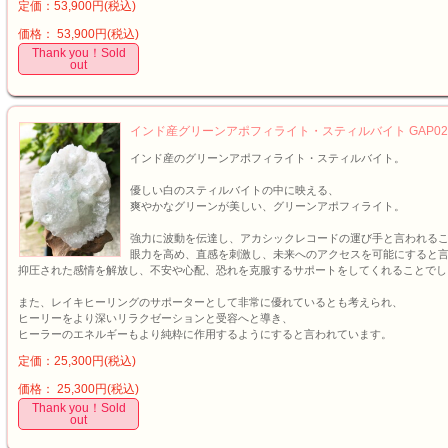
定価：53,900円(税込)
価格： 53,900円(税込)
Thank you！Sold
out
インド産グリーンアポフィライト・スティルバイト GAP02
インド産のグリーンアポフィライト・スティルバイト。
優しい白のスティルバイトの中に映える、
爽やかなグリーンが美しい、グリーンアポフィライト。
強力に波動を伝達し、アカシックレコードの運び手と言われる
眼力を高め、直感を刺激し、未来へのアクセスを可能にすると
抑圧された感情を解放し、不安や心配、恐れを克服するサポートをしてくれることでし
また、レイキヒーリングのサポーターとして非常に優れているとも考えられ、
ヒーリーをより深いリラクゼーションと受容へと導き、
ヒーラーのエネルギーもより純粋に作用するようにすると言われています。
定価：25,300円(税込)
価格： 25,300円(税込)
Thank you！Sold
out