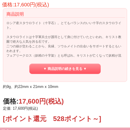
価格:17,600円(税込)
商品説明
ロシア産スタウロライト（十字石）。とてもバランスのいい十字のスタウロライ
ト。
スタウロライトは十字軍兵士が護符として身に付けていたといわれ、キリスト教
圏で絶大な人気を誇る石です。
二つの線が交わることから、良縁、ソウルメイトの出会いをサポートするともい
われます。
フェアリークロス（妖精の十字架）とも呼ばれ、キリストが亡くなって妖精が流
した涙から生まれたという言い伝えがあります。
▼ 商品説明の続きを見る ▼
○幸運のお守り
○危険から身を守る
○ストレスを軽減させる
○欝や依存を和らげる
約9g、約22mm x 21mm x 10mm
○二人の友情や愛情を確固たるものにする
○ソウルメイトや良縁を招く
○悪縁を断ち切る
価格:
17,600円
(税込)
○決意を強固なものにする
○魔よけ
定価: 17,600円(税込)
[ポイント還元 528ポイント～]