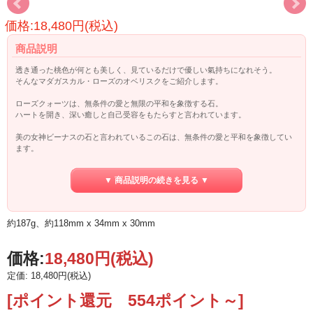
価格:18,480円(税込)
商品説明
透き通った桃色が何とも美しく、見ているだけで優しい氣持ちになれそう。
そんなマダガスカル・ローズのオベリスクをご紹介します。
ローズクォーツは、無条件の愛と無限の平和を象徴する石。
ハートを開き、深い癒しと自己受容をもたらすと言われています。
美の女神ビーナスの石と言われているこの石は、無条件の愛と平和を象徴してい
ます。
心を浄化し、開き、内面の癒しとポジティブな自己肯定を呼び起こしてくれま
す。
▼ 商品説明の続きを見る ▼
愛や人間関係を引き寄せ、ネガティブなエネルギーを徐々に取り除き、
信頼と調和をもたらしてくれます。自分を愛し、許して、他者を愛するサポート
をしてくれます。
約187g、約118mm x 34mm x 30mm
価格:
18,480円
(税込)
定価: 18,480円(税込)
[ポイント還元 554ポイント～]