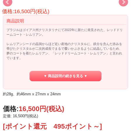
価格:16,500円(税込)
商品説明
ブラジルはゴイアス州クリスタリナにて2022年に新たに発見された、レッドドリ
ームコート・レムリアン。
レムリアンシードの晶洞からほど近い産地のクリスタルに、鉄分を含んだ赤みを
帯びたクリスタルが二次的成長でまるで覆いかぶさるように結晶しているため、
夢のコートを着たレムリアン、「レッドドリームコート・レムリアン」と言われ
ています。
ドリームコート・レムリアンは調和のクリスタルです。ふたつのクリスタルが共
にひとつになり、調和を生み出しているのです。自己の内なる調和と、この地球
▼ 商品説明の続きを見る ▼
上に生きる全ての生きとし生けるものとの調和を歌うレムリアンです。
またこのクリスタルは多次元ヒーリングにもちいることが出来、ユニティ（＝ワ
ンネス）を促し、インスピレーションを活性化するとも言われます。
約28g、約46mm x 27mm x 24mm
たんたんによる「レッドドリームコート・レムリアン」のリーディング記事は
こ
ちら
☆
価格:
16,500円
(税込)
定価: 16,500円(税込)
[ポイント還元 495ポイント～]