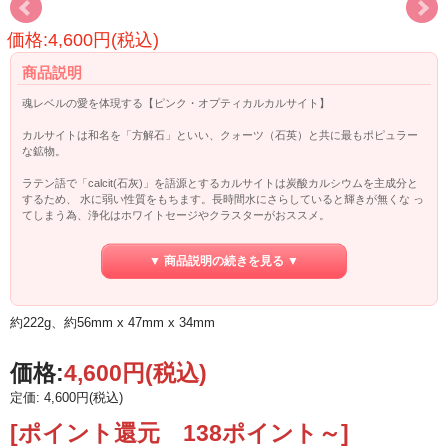
価格:4,600円(税込)
商品説明
魂レベルの愛を体現する【ピンク・オプティカルカルサイト】
カルサイトは和名を「方解石」といい、クォーツ（石英）と共に最もポピュラー
な鉱物。
ラテン語で「calcit(石灰)」を語源とするカルサイトは炭酸カルシウムを主成分と
するため、 水に弱い性質をもちます。長時間水にさらしていると輝きが無くな っ
てしまう為、浄化はホワイトセージやクラスターがおススメ。
カルサイトは、多様な色を持つ石で、青、黄、ピンク、ゴールドなどの色合いが
▼ 商品説明の続きを見る ▼
あり、 この多彩な色は、鉱物内に含まれている成分により変わります。
マンガンを含むとピンクに、鉄分を含むと黄色になるのだそうです。
約222g、約56mm x 47mm x 34mm
カルサイトは総じて非常に高い周波数を持つ石ですが、特にオプティカルカルサ
イトと呼ばれる透明で高品質の物は特に高いエネルギーレベルを持ち、自分自身
の魂のレベルを上げていくことで、この石が持つ本当に高いレベルにあるメッセ
価格:
4,600円
(税込)
ージが感じられるのだと言われています。
定価: 4,600円(税込)
[ポイント還元 138ポイント～]