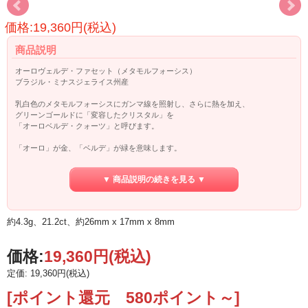
価格:19,360円(税込)
商品説明
オーロヴェルデ・ファセット（メタモルフォーシス）
ブラジル・ミナスジェライス州産
乳白色のメタモルフォーシスにガンマ線を照射し、さらに熱を加え、
グリーンゴールドに「変容したクリスタル」を
「オーロベルデ・クォーツ」と呼びます。
「オーロ」が金、「ベルデ」が緑を意味します。
そもそもメタモルフォーシスは、このように色やメタフィジカルな特性が
▼ 商品説明の続きを見る ▼
変化することから「変化する＝メタモルフォーシス」という名前が付けられまし
た。
グランドフォーメーションストーンのうちの一つでもあります。
約4.3g、21.2ct、約26mm x 17mm x 8mm
今回ご紹介するオーロヴェルデは、ファセットカットなのでワイヤーで巻くなど
アクセサリーとしても美しいですが、
チャクラに乗せるなどして、クリスタルヒーリングワークでも活躍してくれそう
価格:
19,360円
(税込)
です。
定価: 19,360円(税込)
メタモルフォーシスは全チャクラを活性しますが、
オーロヴェルデは、特に第3チャクラや第4チャクラを活性化させます。
[ポイント還元 580ポイント～]
それだけでなく、オーロヴェルデになると変容の際に黒くなった時の