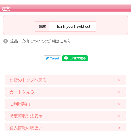
グラウンディングのパワーも継承しています。
注文
※このクリスタルは、アースラブワークス様より仕入れたものですが、
オーロベルデはメロディさんが名付けたものの商標登録はされていないため
メタモルフォーシスのような証明書の発行はございませんのでご了承くださいま
せ。
在庫
Thank you！Sold out
返品・交換についての詳細はこちら
お店のトップへ戻る
カートを見る
ご利用案内
特定商取引法表示
個人情報の取扱い