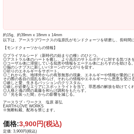
すべてのレベル（チャクラ）を浄化、調整しますが、
とくに、ハートチャクラに強力に働きかけ
アストラルレベルでのハートチャクラの癒しにパワーを発揮します。
ハートチャクラの古くて強固なブロックを徹底的に解除していきますので
持つ人は、その意図を持ってこの石を扱うと更にブロック解除が加速されるでしょう
約15g、約39mm x 18mm x 14mm
ハートチャクラの深いブロックが解除され癒されるということは
以下は、アースラブワークスの塩原氏がモンドクォーツを研磨し、長時間
本当の意味で、自分自身と繋がり、地球と繋がり、宇宙と繋がるということ。
【モンドクォーツからの情報】
自分自身と向き合う時の強力なサポーターとして
◎プライマルシード（新時代の始まりの種）のひとつ。
そして、強力なヒーラーとして活躍してくれることでしょう。
◎アストラル体のハートを癒し、より高次のサトルボデイに対する気づき
◎コーザル体に滞留している知恵や情報をエーテル体におろすのを助ける
◎脳のシナプスに新しいパターンのつながりを促す。
◎祈りのエネルギーをサポート。
◎これから先、地球外からの有形無形の現象、エネルギーや情報が量的に
その際の各自の混乱を和らげ、それらの情報やエネルギーから恩恵を受け
◎赦しと愛、生きるパッションのクリスタル。
◎赦しが必要なエリアにスポットライトを当て、罪悪感の解放を助けてく
◎人格と魂の間の葛藤を和らげ調和をもたらす。
◎「光を装った闇」からの影響を減じる。
アースラブ・ワークス 塩原 基弘
EARTH-LOVE WORKS
※無断転載、配布を禁じます。
価格:
3,900円
(税込)
定価: 3,900円(税込)