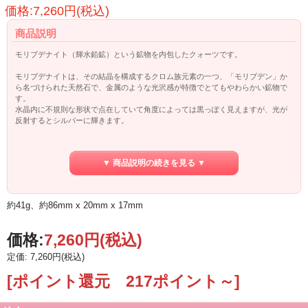
価格:7,260円(税込)
商品説明
モリブデナイト（輝水鉛鉱）という鉱物を内包したクォーツです。
モリブデナイトは、その結晶を構成するクロム族元素の一つ、「モリブデン」か
ら名づけられた天然石で、金属のような光沢感が特徴でとてもやわらかい鉱物で
す。
水晶内に不規則な形状で点在していて角度によっては黒っぽく見えますが、光が
反射するとシルバーに輝きます。
ずっしりと重厚感があるこのクリスタルは地殻変動で欠損している部分も多くみ
られるせいかそれぞれ個性的で、独特の美しさと強さを持っています。
▼ 商品説明の続きを見る ▼
そしてKeyがたくさん見られるのも、このクォーツの特徴です。
音叉、ティンシャなどと共に使うことでモリブデナイトの金属的エネルギーが波
紋のように広がるようなイメージです。
約41g、約86mm x 20mm x 17mm
他のクリスタルを共鳴、共振させることで活性化させる石でもあるようです。
○強さ・タフさを身につける
価格:
7,260円
(税込)
○問題解決のサポート
○勇気を与える
定価: 7,260円(税込)
○適切な行動がとれるよう導く
[ポイント還元 217ポイント～]