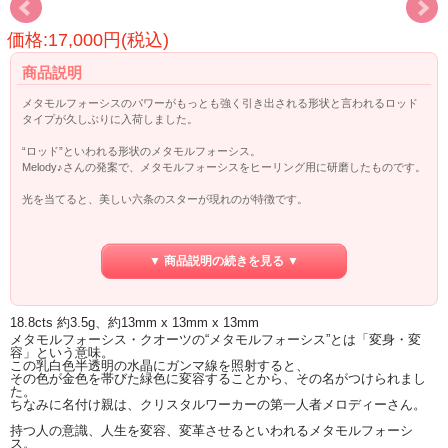
価格:17,000円(税込)
商品説明
メタモルフォーシスのパワーがもっとも強く引き出される形状と言われるロッド
タイプが久しぶりに入荷しました。
“ロッド”といわれる形状のメタモルフォーシス。
Melody♪さんの発案で、メタモルフォーシスをヒーリング用に研磨したものです。
光を当てると、美しい六条のスターが現れのが特徴です。
この六条のスターは、C軸という結晶の成長軸を中心に分子がスパイラル状に並ん
でいるところを中心として研磨することによって、浮かび上がります。
▼ 商品説明の続きを見る ▼
このC軸の柱をめがけて銀河のエネルギーが降りてきて、星々との繋がりを天使と
共にサポートしてくれると言われています。
18.8cts 約3.5g、約13mm x 13mm x 13mm
ロッドの使い方としては、両端が膨らんでいるので、若干多めに膨らんでいる方
メタモルフォーシス・クオーツの“メタモルフォーシス”とは「変身・変
をポイント（トップ）のように見立てて、エネルギーを流すように使います。
容」という意味。
膨らみにあまり差がない場合は、ダブルポイントのように方向を気にせず使うこ
この乳白色半透明の水晶にガンマ線を照射すると、
とができます。
その色が金色を帯びた緑色に変容することから、その名がつけられまし
た。
体に当てる場合は、膨らんでいる部分を当ててください。
ちなみに名付け親は、クリスタルワーカーの第一人者メロディーさん。
主要チャクラや経絡などに当てて、流れをスムーズにするイメージで。
特にサードアイに当てると、エネルギーが感じやすいと思います。
持つ人の意識、人生を変容、変革させるといわれるメタモルフォーシ
ス。