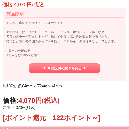
価格:4,070円(税込)
商品説明
モロッコ産のカルサイト・ジオードです。
カルサイトは、イエロー、ゴールド、ピンク、ホワイト、ブルーなど
多種のカラーが存在しますが、総じて非常に高い周波数を持つ石であり、
持つひとやその周囲の浄化作用を促し、エネルギーの停滞をリリースします。
○集中力を高める
○前向きな行動へと導く
○幸運のお守り
○許す心を養う
▼ 商品説明の続きを見る ▼
○強力な浄化と吸収
○高次の意識と繋がる
カルサイトは炭酸カルシウムを主成分とするため水に弱いです。
約107g、約64mm x 55mm x 41mm
長時間水に浸けていると輝きが無くなってしまうのでご注意ください。
価格:
4,070円
(税込)
定価: 4,070円(税込)
[ポイント還元 122ポイント～]