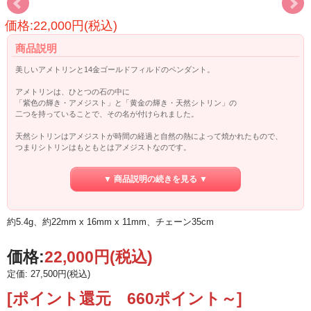
価格:22,000円(税込)
商品説明
美しいアメトリンと14金ゴールドフィルドのペンダント。
アメトリンは、ひとつの石の中に
「紫色の輝き・アメジスト」と「黄金の輝き・天然シトリン」の
二つを持っていることで、その名が付けられました。
天然シトリンはアメジストが時間の経過と自然の熱によって焼かれたもので、
つまりシトリンはもともとはアメジストなのです。
アメトリンは、アメジストの持つ内観・調和・癒しのエネルギーと、
▼ 商品説明の続きを見る ▼
シトリンの持つ循環・浄化のエネルギーを完全に統合して
バランスのとれた状態へと導き、
自分自身の能力を最高に引き出す助けとなるでしょう。
約5.4g、約22mm x 16mm x 11mm、チェーン35cm
価格:
22,000円
(税込)
定価: 27,500円(税込)
[ポイント還元 660ポイント～]