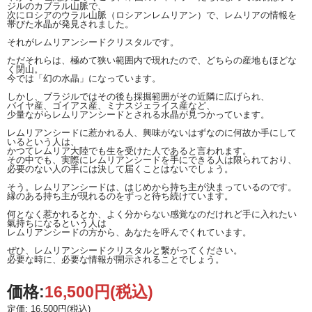
ジルのカブラル山脈で、
次にロシアのウラル山脈（ロシアンレムリアン）で、レムリアの情報を
帯びた水晶が発見されました。
それがレムリアンシードクリスタルです。
ただそれらは、極めて狭い範囲内で現れたので、どちらの産地もほどな
く閉山。
今では「幻の水晶」になっています。
しかし、ブラジルではその後も採掘範囲がその近隣に広げられ、
バイヤ産、ゴイアス産、ミナスジェライス産など、
少量ながらレムリアンシードとされる水晶が見つかっています。
レムリアンシードに惹かれる人、興味がないはずなのに何故か手にして
いるという人は、
かつてレムリア大陸でも生を受けた人であると言われます。
その中でも、実際にレムリアンシードを手にできる人は限られており、
必要のない人の手には決して届くことはないでしょう。
そう。レムリアンシードは、はじめから持ち主が決まっているのです。
縁のある持ち主が現れるのをずっと待ち続けています。
何となく惹かれるとか、よく分からない感覚なのだけれど手に入れたい
氣持ちになるという人は
レムリアンシードの方から、あなたを呼んでくれています。
ぜひ、レムリアンシードクリスタルと繋がってください。
必要な時に、必要な情報が開示されることでしょう。
価格:
16,500円
(税込)
定価: 16,500円(税込)