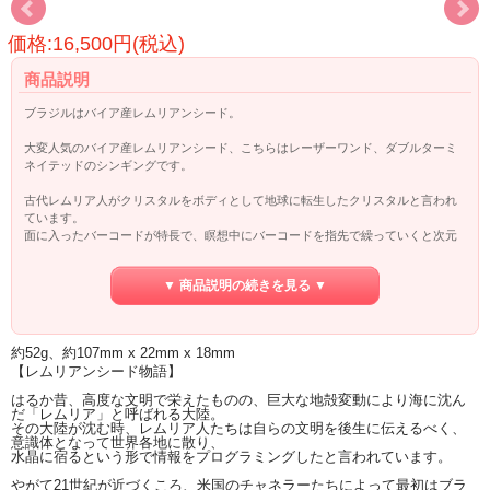
価格:16,500円(税込)
商品説明
ブラジルはバイア産レムリアンシード。
大変人気のバイア産レムリアンシード、こちらはレーザーワンド、ダブルターミ
ネイテッドのシンギングです。
古代レムリア人がクリスタルをボディとして地球に転生したクリスタルと言われ
ています。
面に入ったバーコードが特長で、瞑想中にバーコードを指先で繰っていくと次元
を超え、
レムリア人の智恵にたどり着けると言われます。
▼ 商品説明の続きを見る ▼
レムリアンシードの情報につては、ページ下部をご覧ください。
約52g、約107mm x 22mm x 18mm
【レムリアンシード物語】
はるか昔、高度な文明で栄えたものの、巨大な地殻変動により海に沈ん
だ「レムリア」と呼ばれる大陸。
その大陸が沈む時、レムリア人たちは自らの文明を後生に伝えるべく、
意識体となって世界各地に散り、
水晶に宿るという形で情報をプログラミングしたと言われています。
やがて21世紀が近づくころ、米国のチャネラーたちによって最初はブラ