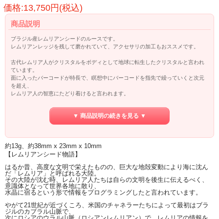
価格:13,750円(税込)
商品説明
ブラジル産レムリアンシードのルースです。
レムリアンレッジを残して磨かれていて、アクセサリの加工もおススメです。
古代レムリア人がクリスタルをボディとして地球に転生したクリスタルと言われ
ています。
面に入ったバーコードが特長で、瞑想中にバーコードを指先で繰っていくと次元
を超え、
レムリア人の智恵にたどり着けると言われます。
レムリアンシードの情報につては、ページ下部をご覧ください。
▼ 商品説明の続きを見る ▼
約13g、約38mm x 23mm x 10mm
【レムリアンシード物語】
はるか昔、高度な文明で栄えたものの、巨大な地殻変動により海に沈ん
だ「レムリア」と呼ばれる大陸。
その大陸が沈む時、レムリア人たちは自らの文明を後生に伝えるべく、
意識体となって世界各地に散り、
水晶に宿るという形で情報をプログラミングしたと言われています。
やがて21世紀が近づくころ、米国のチャネラーたちによって最初はブラ
ジルのカブラル山脈で、
次にロシアのウラル山脈（ロシアンレムリアン）で、レムリアの情報を