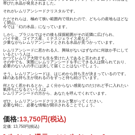
帯びた水晶が発見されました。
それがレムリアンシードクリスタルです。
ただそれらは、極めて狭い範囲内で現れたので、どちらの産地もほどな
く閉山。
今では「幻の水晶」になっています。
しかし、ブラジルではその後も採掘範囲がその近隣に広げられ、
バイヤ産、ゴイアス産、ミナスジェライス産など、
少量ながらレムリアンシードとされる水晶が見つかっています。
レムリアンシードに惹かれる人、興味がないはずなのに何故か手にして
いるという人は、
かつてレムリア大陸でも生を受けた人であると言われます。
その中でも、実際にレムリアンシードを手にできる人は限られており、
必要のない人の手には決して届くことはないでしょう。
そう。レムリアンシードは、はじめから持ち主が決まっているのです。
縁のある持ち主が現れるのをずっと待ち続けています。
何となく惹かれるとか、よく分からない感覚なのだけれど手に入れたい
氣持ちになるという人は
レムリアンシードの方から、あなたを呼んでくれています。
ぜひ、レムリアンシードクリスタルと繋がってください。
必要な時に、必要な情報が開示されることでしょう。
価格:
13,750円
(税込)
定価: 13,750円(税込)