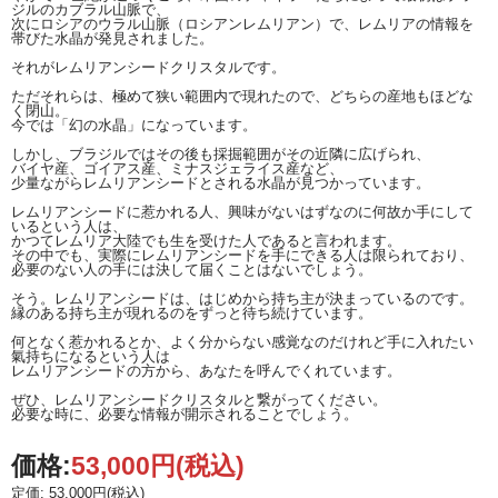
ジルのカブラル山脈で、
次にロシアのウラル山脈（ロシアンレムリアン）で、レムリアの情報を
帯びた水晶が発見されました。
それがレムリアンシードクリスタルです。
ただそれらは、極めて狭い範囲内で現れたので、どちらの産地もほどな
く閉山。
今では「幻の水晶」になっています。
しかし、ブラジルではその後も採掘範囲がその近隣に広げられ、
バイヤ産、ゴイアス産、ミナスジェライス産など、
少量ながらレムリアンシードとされる水晶が見つかっています。
レムリアンシードに惹かれる人、興味がないはずなのに何故か手にして
いるという人は、
かつてレムリア大陸でも生を受けた人であると言われます。
その中でも、実際にレムリアンシードを手にできる人は限られており、
必要のない人の手には決して届くことはないでしょう。
そう。レムリアンシードは、はじめから持ち主が決まっているのです。
縁のある持ち主が現れるのをずっと待ち続けています。
何となく惹かれるとか、よく分からない感覚なのだけれど手に入れたい
氣持ちになるという人は
レムリアンシードの方から、あなたを呼んでくれています。
ぜひ、レムリアンシードクリスタルと繋がってください。
必要な時に、必要な情報が開示されることでしょう。
価格:
53,000円
(税込)
定価: 53,000円(税込)