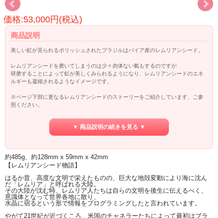
価格:53,000円(税込)
商品説明
美しい虹が見られるポリッシュされたブラジルはバイア産のレムリアンシード。
レムリアンシードを磨いてしまうのは少々勿体ない氣もするのですが
研磨することによって虹が美しくみられるようになり、レムリアンシードのエネ
ルギーも凝縮されるようなイメージです。
※ページ下部に更なるレムリアンシードのストーリーをご紹介しています、ご参
照ください。
▼ 商品説明の続きを見る ▼
約485g、約128mm x 59mm x 42mm
【レムリアンシード物語】
はるか昔、高度な文明で栄えたものの、巨大な地殻変動により海に沈ん
だ「レムリア」と呼ばれる大陸。
その大陸が沈む時、レムリア人たちは自らの文明を後生に伝えるべく、
意識体となって世界各地に散り、
水晶に宿るという形で情報をプログラミングしたと言われています。
やがて21世紀が近づくころ、米国のチャネラーたちによって最初はブラ