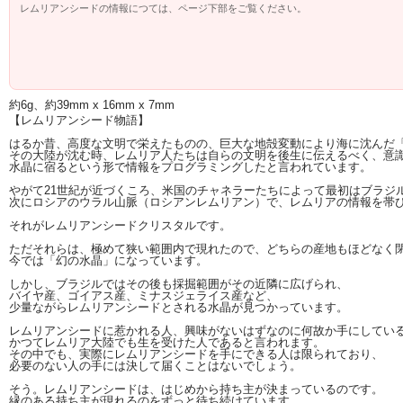
レムリアンシードの情報につては、ページ下部をご覧ください。
約6g、約39mm x 16mm x 7mm
【レムリアンシード物語】
はるか昔、高度な文明で栄えたものの、巨大な地殻変動により海に沈んだ
その大陸が沈む時、レムリア人たちは自らの文明を後生に伝えるべく、意
水晶に宿るという形で情報をプログラミングしたと言われています。
やがて21世紀が近づくころ、米国のチャネラーたちによって最初はブラジ
次にロシアのウラル山脈（ロシアンレムリアン）で、レムリアの情報を帯
それがレムリアンシードクリスタルです。
ただそれらは、極めて狭い範囲内で現れたので、どちらの産地もほどなく
今では「幻の水晶」になっています。
しかし、ブラジルではその後も採掘範囲がその近隣に広げられ、
バイヤ産、ゴイアス産、ミナスジェライス産など、
少量ながらレムリアンシードとされる水晶が見つかっています。
レムリアンシードに惹かれる人、興味がないはずなのに何故か手にしてい
かつてレムリア大陸でも生を受けた人であると言われます。
その中でも、実際にレムリアンシードを手にできる人は限られており、
必要のない人の手には決して届くことはないでしょう。
そう。レムリアンシードは、はじめから持ち主が決まっているのです。
縁のある持ち主が現れるのをずっと待ち続けています。