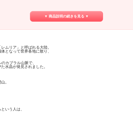
▼ 商品説明の続きを見る ▼
「レムリア」と呼ばれる大陸。
識体となって世界各地に散り、
ルのカブラル山脈で、
びた水晶が発見されました。
閉山。
るという人は、