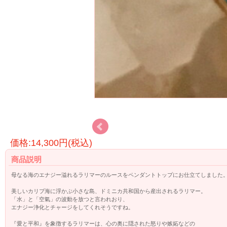
価格:14,300円(税込)
商品説明
母なる海のエナジー溢れるラリマーのルースをペンダントトップにお仕立てしました
美しいカリブ海に浮かぶ小さな島、ドミニカ共和国から産出されるラリマー。
「水」と「空氣」の波動を放つと言われおり、
エナジー浄化とチャージをしてくれそうですね。
『愛と平和』を象徴するラリマーは、心の奥に隠された怒りや嫉妬などの