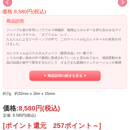
価格:8,580円(税込)
商品説明
ジンバブエ産の非常にパワフルで神秘的、複雑なエネルギーを持ち合わせるアメ
ジストエレスチャル、「ガブリエル・レイ」。
たんたんによるリーディングの中で、このスペシャルなエレスチャルの名前を付
けました。
エレスチャルはスケルタルクォーツ（骸骨水晶）の一種です。
シリカの多い熱水の中で複雑に形成されていったと言われており、地殻変動や水
晶の結晶が途中で変化するなどして、さまざまな鉱物のインクルージョンが複雑
に合わさって生まれたスペシャルな水晶です。
この「ガブリエル・レイ」アメジストエレスチャルは、アメジストやスモーキー
▼ 商品説明の続きを見る ▼
が多く見られ、そして赤いレピドクロサイトのようなインクルージョンは、ヘマ
タイトなのだそうです（もしかしたらレピドクロサイトやゲーサイトもあるのか
もしれません）。
その形成の過程で蒸発せずに閉じ込められた水入りのものが多かったり、結晶の
約7g、約32mm x 16m x 15mm
上部でまた新たな水晶が作られ、新しい方が大きいために杖（セプター）のよう
な形になったセプター水晶なども多くあります。
価格:
8,580円
(税込)
地球の織り成す不思議で神秘的なエナジーが複雑に絡み合って出来たスペシャル
なエレスチャルです。
定価: 8,580円(税込)
たんたんのリーディング記事は
こちらへ
☆
[ポイント還元 257ポイント～]