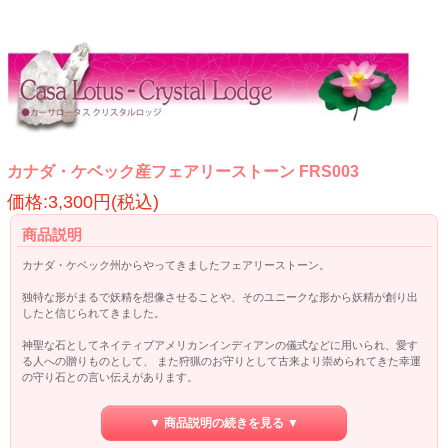
カナダ・ケベック産フェアリーストーン FRS003
価格:3,300円(税込)
商品説明
カナダ・ケベック州からやってきましたフェアリーストーン。
独特な形がまるで妖精を想像させることや、そのユニークな形から妖精が創り出
したと信じられてきました。
神聖な石としてネイティブアメリカンインディアンの儀式などに用いられ、愛す
る人への贈りものとして、 また狩猟のお守りとして古来より崇められてきた幸運
の守り石との言い伝えがあります。
心に落ち着きをもたらし、人に優しく接することができ人との人間関係がより一
▼ 商品説明の続きを見る ▼
層、良くなると言われています。