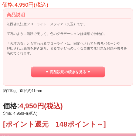
価格:4,950円(税込)
商品説明
江西省九江産フローライト・スフィア（丸玉）です。
宝石のように清浄で美しく、色のグラデーションは繊細で神秘的。
「天才の石」とも言われるフローライトは、固定化されてた思考パターンや
抑圧された感情を解き放ち、まるで子どものような自由で無邪気な発想や思考を
高めてくれます。
精神を落ち着かせ、脳や海馬を活性化させ、明晰性や記憶力を高めるとも言われ
頭の疲れを和らげるので、受験のお守りとしてもオススメです。
▼ 商品説明の続きを見る ▼
◎ネガティブな感情、抑圧された感情の解放
◎頭の疲れをとる
◎集中力と思考力、記憶力を高める
約110g、直径約41mm
◎自由な発想と思考を促す
価格:
4,950円
(税込)
定価: 4,950円(税込)
[ポイント還元 148ポイント～]