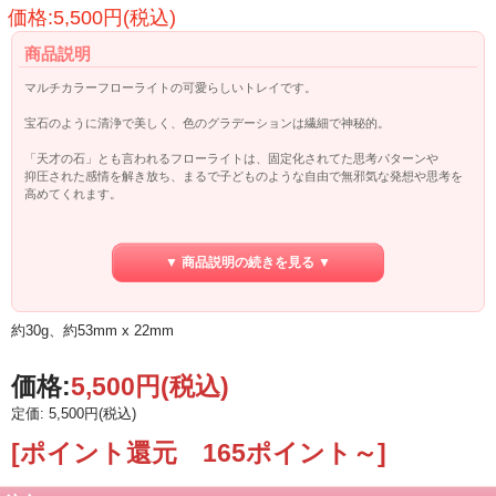
価格:5,500円(税込)
商品説明
マルチカラーフローライトの可愛らしいトレイです。
宝石のように清浄で美しく、色のグラデーションは繊細で神秘的。
「天才の石」とも言われるフローライトは、固定化されてた思考パターンや
抑圧された感情を解き放ち、まるで子どものような自由で無邪気な発想や思考を
高めてくれます。
精神を落ち着かせ、脳や海馬を活性化させ、明晰性や記憶力を高めるとも言われ
頭の疲れを和らげるので、受験のお守りとしてもオススメです。
▼ 商品説明の続きを見る ▼
◎ネガティブな感情、抑圧された感情の解放
◎頭の疲れをとる
◎集中力と思考力、記憶力を高める
約30g、約53mm x 22mm
◎自由な発想と思考を促す
価格:
5,500円
(税込)
定価: 5,500円(税込)
[ポイント還元 165ポイント～]