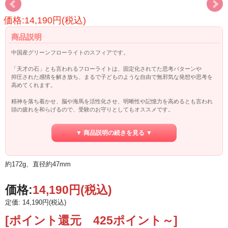
価格:14,190円(税込)
商品説明
中国産グリーンフローライトのスフィアです。
「天才の石」とも言われるフローライトは、固定化されてた思考パターンや
抑圧された感情を解き放ち、まるで子どものような自由で無邪気な発想や思考を
高めてくれます。
精神を落ち着かせ、脳や海馬を活性化させ、明晰性や記憶力を高めるとも言われ
頭の疲れを和らげるので、受験のお守りとしてもオススメです。
◎ネガティブな感情、抑圧された感情の解放
▼ 商品説明の続きを見る ▼
◎頭の疲れをとる
◎集中力と思考力、記憶力を高める
◎自由な発想と思考を促す
約172g、直径約47mm
価格:
14,190円
(税込)
定価: 14,190円(税込)
[ポイント還元 425ポイント～]