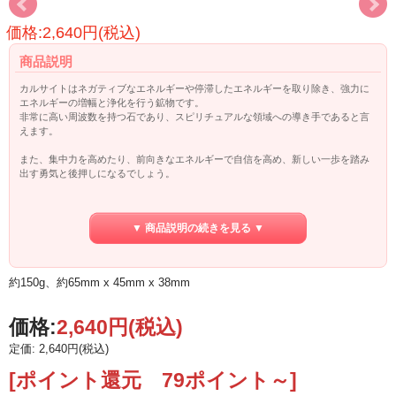
価格:2,640円(税込)
商品説明
カルサイトはネガティブなエネルギーや停滞したエネルギーを取り除き、強力に
エネルギーの増幅と浄化を行う鉱物です。
非常に高い周波数を持つ石であり、スピリチュアルな領域への導き手であると言
えます。
また、集中力を高めたり、前向きなエネルギーで自信を高め、新しい一歩を踏み
出す勇気と後押しになるでしょう。
なかでもゴールデンカルサイト（ハニーカルサイト）は繁栄・成功・希望、金運
のキーワードを持ち、霊性と精神力を高め、物事を実現化させる力をもたらすと
▼ 商品説明の続きを見る ▼
言われます。
カルサイトは水が苦手で硬度も低いので、浄化にはホワイトセージやティンシャ
などの音がいいでしょう。
約150g、約65mm x 45mm x 38mm
価格:
2,640円
(税込)
定価: 2,640円(税込)
[ポイント還元 79ポイント～]