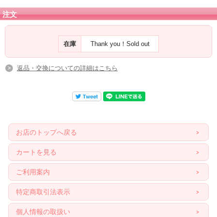
さらにさまざまなレベルや意味においての『バランスを保つ石』でもあるブッケ
ンハウトジャスパーは、
注文
レムリアンヒーリングセレモニーに使用されるなど、ヒーリングにおいて素晴ら
しいちからを持つ石です。
『希望の兆しの石』であり、それにより持つ者がその状況に関係なく石に対して
在庫
Thank you！Sold out
意図する事で現実化を進め、理解し、得る事を促します。
旅行や外出時に持つのも良いでしょう。
返品・交換についての詳細はこちら
お店のトップへ戻る
カートを見る
ご利用案内
特定商取引法表示
個人情報の取扱い