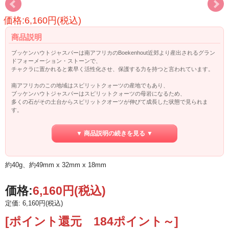
価格:6,160円(税込)
商品説明
ブッケンハウトジャスパーは南アフリカのBoekenhout近郊より産出されるグラン
ドフォーメーション・ストーンで、
チャクラに置かれると素早く活性化させ、保護する力を持つと言われています。
南アフリカのこの地域はスピリットクォーツの産地でもあり、
ブッケンハウトジャスパーはスピリットクォーツの母岩になるため、
多くの石がその土台からスピリットクオーツが伸びて成長した状態で見られま
す。
このブッケンハウトジャスパーとクオーツの一体化はこれらの高度なエナジーワ
▼ 商品説明の続きを見る ▼
ークを使う者に有効であり、
そのコンビネーションは必要な記憶を呼び覚まし、持つ者をガイドしてくれま
す。
約40g、約49mm x 32mm x 18mm
クォーツの地層とジャスパーの地層とが混ざり合ったことで特殊な複合石として
形成されたと言われていて、
中には母岩にクォーツのその六角形の外形を形を残したままジャスパーにとり込
価格:
6,160円
(税込)
まれているものも見られます。
定価: 6,160円(税込)
ブッケンハウトジャスパーはアストラルトラベルやエーテルトラベルを促した
り、アカシックレコードへアクセスするアシストをしてくれます。
[ポイント還元 184ポイント～]