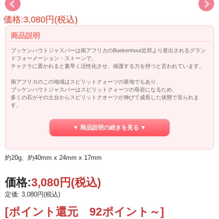
価格:3,080円(税込)
商品説明
ブッケンハウトジャスパーは南アフリカのBoekenhout近郊より産出されるグラン
ドフォーメーション・ストーンで、
チャクラに置かれると素早く活性化させ、保護する力を持つと言われています。
南アフリカのこの地域はスピリットクォーツの産地でもあり、
ブッケンハウトジャスパーはスピリットクォーツの母岩になるため、
多くの石がその土台からスピリットクオーツが伸びて成長した状態で見られま
す。
このブッケンハウトジャスパーとクオーツの一体化はこれらの高度なエナジーワ
▼ 商品説明の続きを見る ▼
ークを使う者に有効であり、
そのコンビネーションは必要な記憶を呼び覚まし、持つ者をガイドしてくれま
す。
約20g、約40mm x 24mm x 17mm
クォーツの地層とジャスパーの地層とが混ざり合ったことで特殊な複合石として
形成されたと言われていて、
中には母岩にクォーツのその六角形の外形を形を残したままジャスパーにとり込
価格:
3,080円
(税込)
まれているものも見られます。
定価: 3,080円(税込)
ブッケンハウトジャスパーはアストラルトラベルやエーテルトラベルを促した
り、アカシックレコードへアクセスするアシストをしてくれます。
[ポイント還元 92ポイント～]