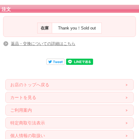
さらにさまざまなレベルや意味においての『バランスを保つ石』でもあるブッケ
ンハウトジャスパーは、
注文
レムリアンヒーリングセレモニーに使用されるなど、ヒーリングにおいて素晴ら
しいちからを持つ石です。
『希望の兆しの石』であり、それにより持つ者がその状況に関係なく石に対して
在庫
Thank you！Sold out
意図する事で現実化を進め、理解し、得る事を促します。
旅行や外出時に持つのも良いでしょう。
返品・交換についての詳細はこちら
お店のトップへ戻る
カートを見る
ご利用案内
特定商取引法表示
個人情報の取扱い