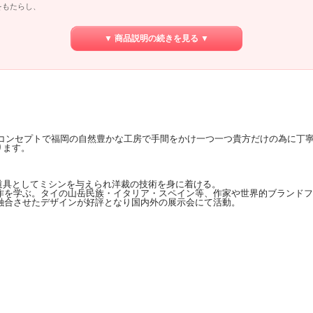
をもたらし、
▼ 商品説明の続きを見る ▼
なコンセプトで福岡の自然豊かな工房で手間をかけ一つ一つ貴方だけの為に丁
ります。
道具としてミシンを与えられ洋裁の技術を身に着ける。
制作を学ぶ。タイの山岳民族・イタリア・スペイン等、作家や世界的ブランド
と融合させたデザインが好評となり国内外の展示会にて活動。