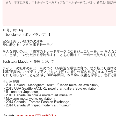
また、非常に明るいエネルギーでネガティブなエネルギーを払いのけ、勇気と行動力
困難を乗り越えて夢や目標を達成するためのサポートをしてくれます。
ご縁のある方に☆
13号、約5.6g
【bondlamp （ボンドランプ）】
宝石は美しい地球の欠片を
身に着けることが出来る唯一モノ
そんな思いの元、『貴方のトレードマークになるジュエリーを』ー そん
い』と感じていただける様制作することを心掛けて、一点一点制作してお
Toshitaka Maeda ～ 作家について
テイラーの祖母のもと、ものつくりが身近な環境に育つ。幼少期より遊び
1997年渡米。ネイティブアメリカン（ディネ族）作家の元でジュエリー
りにも知らないことを痛感し2008年帰国。木目金の技術を探求し、色石
主な出展歴
・2012 Poland Mangghamuseum 「Japan metal art exhibition」
・2013 USA Seattle FACERE jewelry art gallery Solo exhibition
「If...another Japanese」
・2013 Canada Unionville modern art museum
「Mokume metal works exhibition」
・2014 Canada Toronto Fashion Exchange
・2014 Canada Winnipeg modern art museum