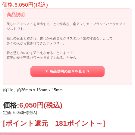
価格:6,050円(税込)
商品説明
美しいアメジストを産出することで有名な、南アフリカ・ブランドバークのアメ
ジストです。
癒しの女王と称され、古代から高貴なクリスタル「愛の守護石」として
多くの人から愛されてきたアメジスト。
愛と慈しみの心を芽生えさせることによって、
真実の愛を守るパワーを与えてくれることから、
恋愛成就を大きくサポートしてくれるとも言われています。
▼ 商品説明の続きを見る ▼
また、アメジストの一番の特徴は、ストレスで疲れた心を癒し、落ち着かせ、
穏やかな安らぎを与えてくれるといわれる、癒しのパワー。
マイナスエネルギーを浄化し、ネガティブになりがちな思考をポジティブへと変
化させ、
約11g、約36mm x 16mm x 15mm
傷つたハートにやすらぎのエネルギーを与えてくれるでしょう。
この石を枕元に置いておくと心地よい安眠をもたらしてくれるため、 不眠に悩ま
されている人にお勧めです。
価格:
6,050円
(税込)
さらには、インスピレーション、直観力を強力に高めるパワーがあるので、
身近に置いたり、持ったりするのもいいでしょう。
定価: 6,050円(税込)
瞑想する時や、チャネリングにも力を貸してくれることでしょう。
[ポイント還元 181ポイント～]
紫外線に当て続けると退色してしまいます。
窓辺などに日が当たる場所に長時間置くのは避けたほうがよいです。