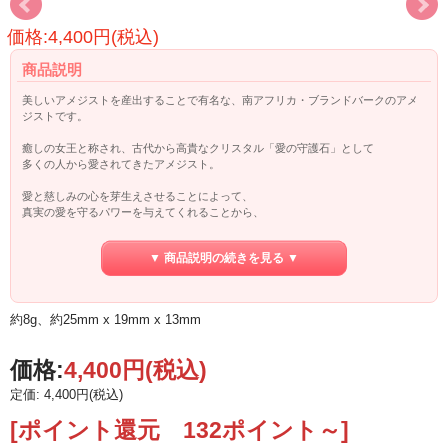
価格:4,400円(税込)
商品説明
美しいアメジストを産出することで有名な、南アフリカ・ブランドバークのアメ
ジストです。
癒しの女王と称され、古代から高貴なクリスタル「愛の守護石」として
多くの人から愛されてきたアメジスト。
愛と慈しみの心を芽生えさせることによって、
真実の愛を守るパワーを与えてくれることから、
恋愛成就を大きくサポートしてくれるとも言われています。
▼ 商品説明の続きを見る ▼
また、アメジストの一番の特徴は、ストレスで疲れた心を癒し、落ち着かせ、
穏やかな安らぎを与えてくれるといわれる、癒しのパワー。
マイナスエネルギーを浄化し、ネガティブになりがちな思考をポジティブへと変
化させ、
約8g、約25mm x 19mm x 13mm
傷つたハートにやすらぎのエネルギーを与えてくれるでしょう。
この石を枕元に置いておくと心地よい安眠をもたらしてくれるため、 不眠に悩ま
されている人にお勧めです。
価格:
4,400円
(税込)
さらには、インスピレーション、直観力を強力に高めるパワーがあるので、
身近に置いたり、持ったりするのもいいでしょう。
定価: 4,400円(税込)
瞑想する時や、チャネリングにも力を貸してくれることでしょう。
[ポイント還元 132ポイント～]
紫外線に当て続けると退色してしまいます。