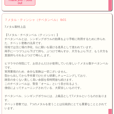
Thank you！Sold
out
７メタル・ティンシャ（チベタンベル） tb01
7メタル製特上品
【7メタル・チベタンベル（ティンシャ）】
チベタンベルとは、シンギングボウルの効果をより手軽に利用するために作られ
た、チベット密教の法具です。
現地では主に場の浄化、仏に願いを届ける道具として使われています。
両手に一つづつぶら下げて持ち、ぶつけて鳴らすか、片方をぶら下げ、もう片方を
直接持ちそれをぶつけて鳴らします。
ヒマラヤの寺院にて、お坊さんだけが使用していた珍しい７メタル製チベタンベル
です。
実用重視のため、余分な装飾は一切ございません。
型から出してから手作業でひたすら研磨しチューニングしており、
雑音の全くない美しく高い余韻を長時間放ち続けます。
このチベタンベルは、聖音「オーム」という音が出るよう、
僧侶によってチューニングされている、大変珍しいものです。
チベタンベル、シンギングボウルには、上級品として7メタルというものがありま
す。
チベット密教では、7つのメタルを使うことは伝統的にとても重要なこととされて
います。