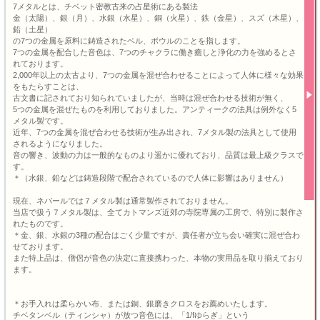
7メタルとは、チベット密教古来の占星術にある製法
金（太陽）、銀（月）、水銀（水星）、銅（火星）、鉄（金星）、スズ（木星）、
鉛（土星）
の7つの金属を原料に鋳造されたベル、ボウルのことを指します。
7つの金属を配合した音色は、7つのチャクラに働き癒しと浄化の力を強めるとさ
れております。
2,000年以上の太古より、7つの金属を混ぜ合わせることによって人体に様々な効果
をもたらすことは、
古文書に記されており知られていましたが、当時は混ぜ合わせる技術が無く、
5つの金属を混ぜたものを利用しておりました。アンティークの法具は例外なく5
メタル製です。
近年、7つの金属を混ぜ合わせる技術が生み出され、7メタル製の法具として使用
されるようになりました。
音の響き、波動の力は一般的なものより遥かに優れており、品質は最上級クラスで
す。
＊（水銀、鉛などは鋳造段階で配合されているので人体に影響はありません）
現在、ネパールでは７メタル製は通常製作されておりません。
当店で扱う７メタル製は、全てカトマンズ近郊の寺院専属の工房で、特別に製作さ
れたものです。
＊金、銀、水銀の3種の配合はごく少量ですが、責任者が立ち会い確実に混ぜ合わ
せております。
また特上品は、僧侶が音色の決定に直接携わった、本物の実用品を取り揃えており
ます。
＊お手入れは柔らかい布、または銅、銀磨きクロスをお薦めいたします。
チベタンベル（ティンシャ）が放つ音色には、「1/fゆらぎ」という