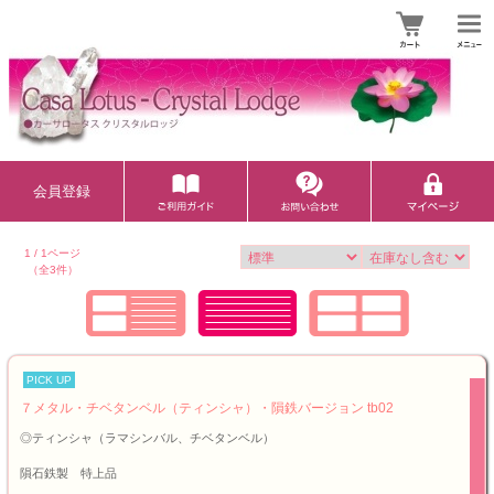
会員登録
1 / 1ページ
（全3件）
PICK UP
７メタル・チベタンベル（ティンシャ）・隕鉄バージョン tb02
◎ティンシャ（ラマシンバル、チベタンベル）
隕石鉄製 特上品