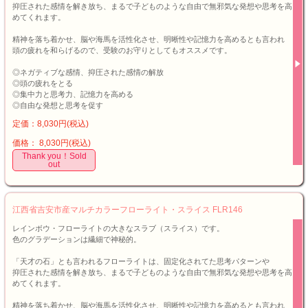
抑圧された感情を解き放ち、まるで子どものような自由で無邪気な発想や思考を高
めてくれます。
精神を落ち着かせ、脳や海馬を活性化させ、明晰性や記憶力を高めるとも言われ
頭の疲れを和らげるので、受験のお守りとしてもオススメです。
◎ネガティブな感情、抑圧された感情の解放
◎頭の疲れをとる
◎集中力と思考力、記憶力を高める
◎自由な発想と思考を促す
定価：8,030円(税込)
価格： 8,030円(税込)
Thank you！Sold
out
江西省吉安市産マルチカラーフローライト・スライス FLR146
レインボウ・フローライトの大きなスラブ（スライス）です。
色のグラデーションは繊細で神秘的。
「天才の石」とも言われるフローライトは、固定化されてた思考パターンや
抑圧された感情を解き放ち、まるで子どものような自由で無邪気な発想や思考を高
めてくれます。
精神を落ち着かせ、脳や海馬を活性化させ、明晰性や記憶力を高めるとも言われ