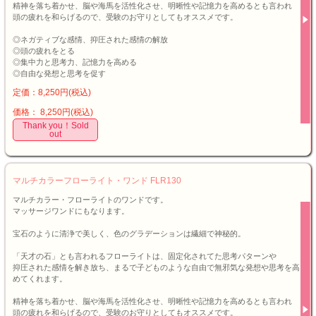
精神を落ち着かせ、脳や海馬を活性化させ、明晰性や記憶力を高めるとも言われ
頭の疲れを和らげるので、受験のお守りとしてもオススメです。
◎ネガティブな感情、抑圧された感情の解放
◎頭の疲れをとる
◎集中力と思考力、記憶力を高める
◎自由な発想と思考を促す
定価：8,250円(税込)
価格： 8,250円(税込)
Thank you！Sold
out
マルチカラーフローライト・ワンド FLR130
マルチカラー・フローライトのワンドです。
マッサージワンドにもなります。
宝石のように清浄で美しく、色のグラデーションは繊細で神秘的。
「天才の石」とも言われるフローライトは、固定化されてた思考パターンや
抑圧された感情を解き放ち、まるで子どものような自由で無邪気な発想や思考を高
めてくれます。
精神を落ち着かせ、脳や海馬を活性化させ、明晰性や記憶力を高めるとも言われ
頭の疲れを和らげるので、受験のお守りとしてもオススメです。