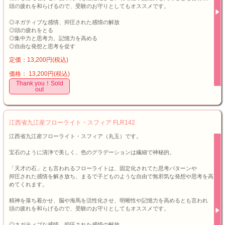
頭の疲れを和らげるので、受験のお守りとしてもオススメです。
◎ネガティブな感情、抑圧された感情の解放
◎頭の疲れをとる
◎集中力と思考力、記憶力を高める
◎自由な発想と思考を促す
定価：13,200円(税込)
価格： 13,200円(税込)
Thank you！Sold
out
江西省九江産フローライト・スフィア FLR142
江西省九江産フローライト・スフィア（丸玉）です。
宝石のように清浄で美しく、色のグラデーションは繊細で神秘的。
「天才の石」とも言われるフローライトは、固定化されてた思考パターンや
抑圧された感情を解き放ち、まるで子どものような自由で無邪気な発想や思考を高
めてくれます。
精神を落ち着かせ、脳や海馬を活性化させ、明晰性や記憶力を高めるとも言われ
頭の疲れを和らげるので、受験のお守りとしてもオススメです。
◎ネガティブな感情、抑圧された感情の解放