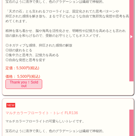
宝石のように清浄で美しく、色のグラデーションは繊細で神秘的。
「天才の石」とも言われるフローライトは、固定化されてた思考パターンや
抑圧された感情を解き放ち、まるで子どものような自由で無邪気な発想や思考を高
めてくれます。
精神を落ち着かせ、脳や海馬を活性化させ、明晰性や記憶力を高めるとも言われ
頭の疲れを和らげるので、受験のお守りとしてもオススメです。
◎ネガティブな感情、抑圧された感情の解放
◎頭の疲れをとる
◎集中力と思考力、記憶力を高める
◎自由な発想と思考を促す
定価：5,500円(税込)
価格： 5,500円(税込)
Thank you！Sold
out
NEW
マルチカラーフローライト・トレイ FLR136
マルチカラーフローライトの可愛らしいトレイです。
宝石のように清浄で美しく、色のグラデーションは繊細で神秘的。