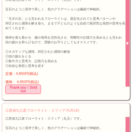
宝石のように清浄で美しく、色のグラデーションは繊細で神秘的。
「天才の石」とも言われるフローライトは、固定化されてた思考パターンや
抑圧された感情を解き放ち、まるで子どものような自由で無邪気な発想や思考を高
めてくれます。
精神を落ち着かせ、脳や海馬を活性化させ、明晰性や記憶力を高めるとも言われ
頭の疲れを和らげるので、受験のお守りとしてもオススメです。
◎ネガティブな感情、抑圧された感情の解放
◎頭の疲れをとる
◎集中力と思考力、記憶力を高める
◎自由な発想と思考を促す
定価：4,950円(税込)
価格： 4,950円(税込)
Thank you！Sold
out
江西省九江産フローライト・スフィア FLR143
江西省九江産フローライト・スフィア（丸玉）です。
宝石のように清浄で美しく、色のグラデーションは繊細で神秘的。