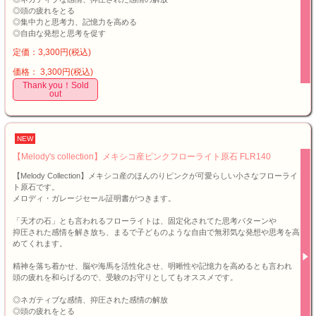
◎頭の疲れをとる
◎集中力と思考力、記憶力を高める
◎自由な発想と思考を促す
定価：3,300円(税込)
価格： 3,300円(税込)
Thank you！Sold
out
NEW
【Melody's collection】メキシコ産ピンクフローライト原石 FLR140
【Melody Collection】メキシコ産のほんのりピンクが可愛らしい小さなフローライ
ト原石です。
メロディ・ガレージセール証明書がつきます。
「天才の石」とも言われるフローライトは、固定化されてた思考パターンや
抑圧された感情を解き放ち、まるで子どものような自由で無邪気な発想や思考を高
めてくれます。
精神を落ち着かせ、脳や海馬を活性化させ、明晰性や記憶力を高めるとも言われ
頭の疲れを和らげるので、受験のお守りとしてもオススメです。
◎ネガティブな感情、抑圧された感情の解放
◎頭の疲れをとる