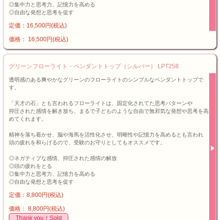
◎集中力と思考力、記憶力を高める
◎自由な発想と思考を促す
定価：16,500円(税込)
価格： 16,500円(税込)
グリーンフローライト・ペンダントトップ（シルバー） LPT258
透明感のある爽やかなグリーンのフローライトのシンプルなペンダントトップで
す。
「天才の石」とも言われるフローライトは、固定化されてた思考パターンや
抑圧された感情を解き放ち、まるで子どものような自由で無邪気な発想や思考を高
めてくれます。
精神を落ち着かせ、脳や海馬を活性化させ、明晰性や記憶力を高めるとも言われ
頭の疲れを和らげるので、受験のお守りとしてもオススメです。
◎ネガティブな感情、抑圧された感情の解放
◎頭の疲れをとる
◎集中力と思考力、記憶力を高める
◎自由な発想と思考を促す
定価：8,800円(税込)
価格： 8,800円(税込)
Thank you！Sold