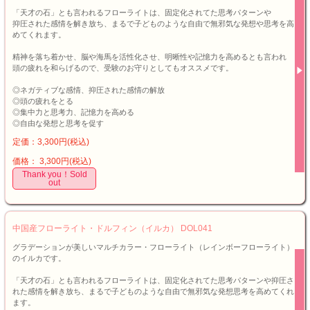
「天才の石」とも言われるフローライトは、固定化されてた思考パターンや
抑圧された感情を解き放ち、まるで子どものような自由で無邪気な発想や思考を高
めてくれます。
精神を落ち着かせ、脳や海馬を活性化させ、明晰性や記憶力を高めるとも言われ
頭の疲れを和らげるので、受験のお守りとしてもオススメです。
◎ネガティブな感情、抑圧された感情の解放
◎頭の疲れをとる
◎集中力と思考力、記憶力を高める
◎自由な発想と思考を促す
定価：3,300円(税込)
価格： 3,300円(税込)
Thank you！Sold
out
中国産フローライト・ドルフィン（イルカ） DOL041
グラデーションが美しいマルチカラー・フローライト（レインボーフローライト）
のイルカです。
「天才の石」とも言われるフローライトは、固定化されてた思考パターンや抑圧さ
れた感情を解き放ち、まるで子どものような自由で無邪気な発想思考を高めてくれ
ます。