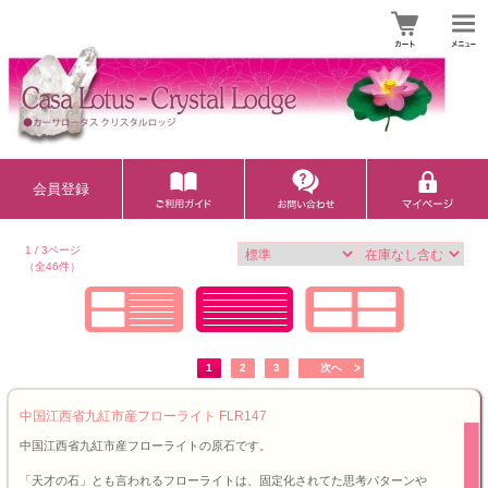
会員登録
1 / 3ページ
（全46件）
1
2
3
次へ
中国江西省九紅市産フローライト FLR147
中国江西省九紅市産フローライトの原石です。
「天才の石」とも言われるフローライトは、固定化されてた思考パターンや