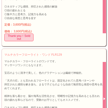
◎ネガティブな感情、抑圧された感情の解放
◎頭の疲れをとる
◎集中力と思考力、記憶力を高める
◎自由な発想と思考を促す
定価：3,600円(税込)
価格： 3,600円(税込)
Thank you！Sold
out
マルチカラーフローライト・ワンド FLR129
マルチカラー・フローライトのワンドです。
マッサージワンドにもなります。
宝石のように清浄で美しく、色のグラデーションは繊細で神秘的。
「天才の石」とも言われるフローライトは、固定化されてた思考パターンや
抑圧された感情を解き放ち、まるで子どものような自由で無邪気な発想や思考を高
めてくれます。
精神を落ち着かせ、脳や海馬を活性化させ、明晰性や記憶力を高めるとも言われ
頭の疲れを和らげるので、受験のお守りとしてもオススメです。
◎ネガティブな感情、抑圧された感情の解放