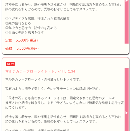
精神を落ち着かせ、脳や海馬を活性化させ、明晰性や記憶力を高めるとも言われ
頭の疲れを和らげるので、受験のお守りとしてもオススメです。
◎ネガティブな感情、抑圧された感情の解放
◎頭の疲れをとる
◎集中力と思考力、記憶力を高める
◎自由な発想と思考を促す
定価：5,500円(税込)
価格： 5,500円(税込)
NEW
マルチカラーフローライト・トレイ FLR134
マルチカラーフローライトの可愛らしいトレイです。
宝石のように清浄で美しく、色のグラデーションは繊細で神秘的。
「天才の石」とも言われるフローライトは、固定化されてた思考パターンや
抑圧された感情を解き放ち、まるで子どものような自由で無邪気な発想や思考を高
めてくれます。
精神を落ち着かせ、脳や海馬を活性化させ、明晰性や記憶力を高めるとも言われ
頭の疲れを和らげるので、受験のお守りとしてもオススメです。
◎ネガティブな感情、抑圧された感情の解放