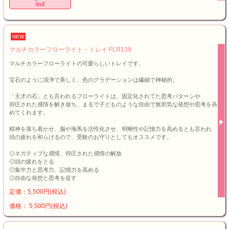
out
NEW
マルチカラーフローライト・トレイ FLR139
マルチカラーフローライトの可愛らしいトレイです。
宝石のように清浄で美しく、色のグラデーションは繊細で神秘的。
「天才の石」とも言われるフローライトは、固定化されてた思考パターンや
抑圧された感情を解き放ち、まるで子どものような自由で無邪気な発想や思考を高
めてくれます。
精神を落ち着かせ、脳や海馬を活性化させ、明晰性や記憶力を高めるとも言われ
頭の疲れを和らげるので、受験のお守りとしてもオススメです。
◎ネガティブな感情、抑圧された感情の解放
◎頭の疲れをとる
◎集中力と思考力、記憶力を高める
◎自由な発想と思考を促す
定価：5,500円(税込)
価格： 5,500円(税込)