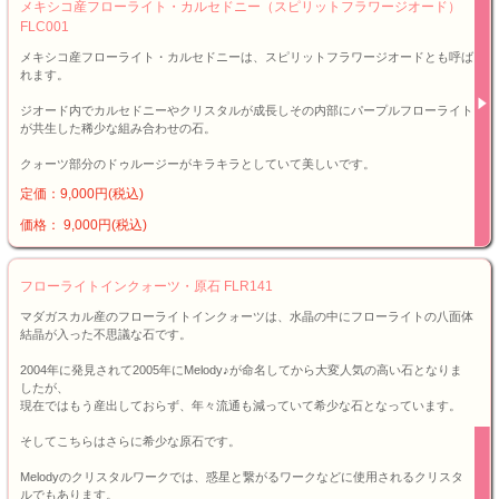
メキシコ産フローライト・カルセドニー（スピリットフラワージオード）
FLC001
メキシコ産フローライト・カルセドニーは、スピリットフラワージオードとも呼ば
れます。
ジオード内でカルセドニーやクリスタルが成長しその内部にパープルフローライト
が共生した稀少な組み合わせの石。
クォーツ部分のドゥルージーがキラキラとしていて美しいです。
定価：9,000円(税込)
価格： 9,000円(税込)
フローライトインクォーツ・原石 FLR141
マダガスカル産のフローライトインクォーツは、水晶の中にフローライトの八面体
結晶が入った不思議な石です。
2004年に発見されて2005年にMelody♪が命名してから大変人気の高い石となりま
したが、
現在ではもう産出しておらず、年々流通も減っていて希少な石となっています。
そしてこちらはさらに希少な原石です。
Melodyのクリスタルワークでは、惑星と繋がるワークなどに使用されるクリスタ
ルでもあります。