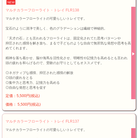
NEW
マルチカラーフローライト・トレイ FLR138
マルチカラーフローライトの可愛らしいトレイです。
宝石のように清浄で美しく、色のグラデーションは繊細で神秘的。
「天才の石」とも言われるフローライトは、固定化されてた思考パターンや
抑圧された感情を解き放ち、まるで子どものような自由で無邪気な発想や思考を高
めてくれます。
精神を落ち着かせ、脳や海馬を活性化させ、明晰性や記憶力を高めるとも言われ
頭の疲れを和らげるので、受験のお守りとしてもオススメです。
◎ネガティブな感情、抑圧された感情の解放
◎頭の疲れをとる
◎集中力と思考力、記憶力を高める
◎自由な発想と思考を促す
定価：5,500円(税込)
価格： 5,500円(税込)
マルチカラーフローライト・トレイ FLR137
マルチカラーフローライトの可愛らしいトレイです。