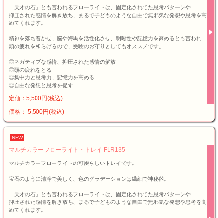
「天才の石」とも言われるフローライトは、固定化されてた思考パターンや
抑圧された感情を解き放ち、まるで子どものような自由で無邪気な発想や思考を高
めてくれます。
精神を落ち着かせ、脳や海馬を活性化させ、明晰性や記憶力を高めるとも言われ
頭の疲れを和らげるので、受験のお守りとしてもオススメです。
◎ネガティブな感情、抑圧された感情の解放
◎頭の疲れをとる
◎集中力と思考力、記憶力を高める
◎自由な発想と思考を促す
定価：5,500円(税込)
価格： 5,500円(税込)
NEW
マルチカラーフローライト・トレイ FLR135
マルチカラーフローライトの可愛らしいトレイです。
宝石のように清浄で美しく、色のグラデーションは繊細で神秘的。
「天才の石」とも言われるフローライトは、固定化されてた思考パターンや
抑圧された感情を解き放ち、まるで子どものような自由で無邪気な発想や思考を高
めてくれます。