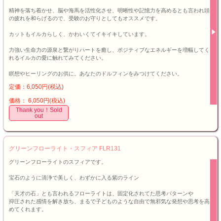
精神を落ち着かせ、脳や海馬を活性化させ、明晰性や記憶力を高めるとも言われ頭
の疲れを和らげるので、受験のお守りとしてもオススメです。
カットもイルカらしく、かわいくてイキイキしています。
力強い生命力の源泉と繋がりハートを癒し、ポジティブなエネルギーを増幅してく
れるイルカの愛に触れてみてください。
瞑想やヒーリングのお供に。あなたのドルフィンをみつけてください。
定価：6,050円(税込)
価格： 6,050円(税込)
Thank you！Sold
out
グリーンフローライト・スフィア FLR131
グリーンフローライトのスフィアです。
宝石のように清浄で美しく、わずかに入る紫のライン
「天才の石」とも言われるフローライトは、固定化されてた思考パターンや
抑圧された感情を解き放ち、まるで子どものような自由で無邪気な発想や思考を高
めてくれます。